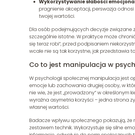
Wykorzystywanie słabości emocjona
pragnienie akceptacji, perswazja odnosi
twojej wartości.
Dla osób podejmujących decyzje związane z 
szczególnie istotne. W praktyce może chron
się teraz robi”, przed podpisaniem niekorzys
wcale nie są tak korzystne, jak przedstawia
Co to jest manipulacja w psych
W psychologii społecznej manipulacja jest 
emocje lub zachowania drugiej osoby, w któr
nie wie, że jest „prowadzony” w określonym k
wyraźna asymetria korzyści – jedna strona zy
własnej wartości.
Badacze wpływu społecznego pokazują, że m
zestawem technik. Wykorzystuje się silne emoc
informacje, odwołuje do norm społecznych t