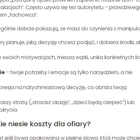
stalacjach”. Często używa się też autorytetu – prawdziwe
kiem „fachowca”.
ególnie dobrze pokazują, że masz do czynienia z manipula
y planuje, jaką decyzję chcesz podjąć, i dobiera środki, 
 swoich motywacjach, miesza wątki, unika konkretnych lic
ie
– twoje potrzeby i emocje są tylko narzędziem, a nie
presja na natychmiastową decyzję, co obniża twoją
raszy stratą („stracisz okazję”, „dzieci będą cierpieć”) lub
okrycia.
e niesie koszty dla ofiary?
t jeśli bywa opakowana w piękne słowa. Ktoś może chci