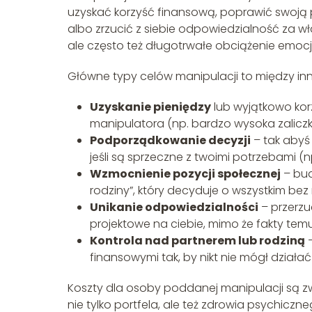
uzyskać korzyść finansową, poprawić swoją 
albo zrzucić z siebie odpowiedzialność za wła
ale często też długotrwałe obciążenie emoc
Główne typy celów manipulacji to między inn
Uzyskanie pieniędzy
lub wyjątkowo kor
manipulatora (np. bardzo wysoka zalicz
Podporządkowanie decyzji
– tak abyś 
jeśli są sprzeczne z twoimi potrzebami 
Wzmocnienie pozycji społecznej
– bud
rodziny”, który decyduje o wszystkim bez r
Unikanie odpowiedzialności
– przerzu
projektowe na ciebie, mimo że fakty tem
Kontrola nad partnerem lub rodziną
–
finansowymi tak, by nikt nie mógł działa
Koszty dla osoby poddanej manipulacji są zw
nie tylko portfela, ale też zdrowia psychiczn