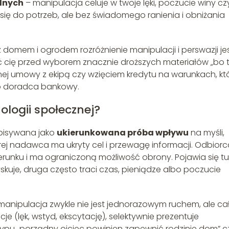
lnych
– manipulacja celuje w twoje lęki, poczucie winy cz
 się do potrzeb, ale bez świadomego ranienia i obniżania
domem i ogrodem rozróżnienie manipulacji i perswazji je
ić cię przed wyborem znacznie droższych materiałów „bo 
tnej umowy z ekipą czy wzięciem kredytu na warunkach, kt
 to doradca bankowy.
ologii społecznej?
opisywana jako
ukierunkowana próba wpływu
na myśli,
ej nadawca ma ukryty cel i przewagę informacji. Odbiorc
ierunku i ma ograniczoną możliwość obrony. Pojawia się tu
skuje, druga często traci czas, pieniądze albo poczucie
anipulacja zwykle nie jest jednorazowym ruchem, ale c
je (lęk, wstyd, ekscytację), selektywnie prezentuje
ypu „porządny ojciec powinien zapewnić rodzinie dom” c