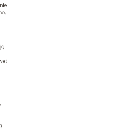
nie
ne,
ją
wet
y
ą