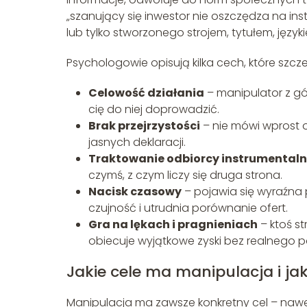
„szanujący się inwestor nie oszczędza na in
lub tylko stworzonego strojem, tytułem, języ
Psychologowie opisują kilka cech, które szcz
Celowość działania
– manipulator z gór
cię do niej doprowadzić.
Brak przejrzystości
– nie mówi wprost o
jasnych deklaracji.
Traktowanie odbiorcy instrumentaln
czymś, z czym liczy się druga strona.
Nacisk czasowy
– pojawia się wyraźna 
czujność i utrudnia porównanie ofert.
Gra na lękach i pragnieniach
– ktoś st
obiecuje wyjątkowe zyski bez realnego p
Jakie cele ma manipulacja i jaki
Manipulacja ma zawsze konkretny cel – nawe