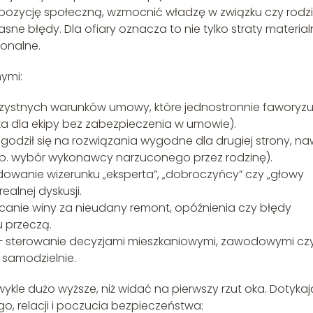
pozycję społeczną, wzmocnić władzę w związku czy rodzi
sne błędy. Dla ofiary oznacza to nie tylko straty material
jonalne.
ymi:
zystnych warunków umowy, które jednostronnie faworyzu
ka dla ekipy bez zabezpieczenia w umowie).
godził się na rozwiązania wygodne dla drugiej strony, na
(np. wybór wykonawcy narzuconego przez rodzinę).
owanie wizerunku „eksperta”, „dobroczyńcy” czy „głowy
ealnej dyskusji.
canie winy za nieudany remont, opóźnienia czy błędy
u przeczą.
 sterowanie decyzjami mieszkaniowymi, zawodowymi cz
ć samodzielnie.
ykle dużo wyższe, niż widać na pierwszy rzut oka. Dotykaj
ego, relacji i poczucia bezpieczeństwa: