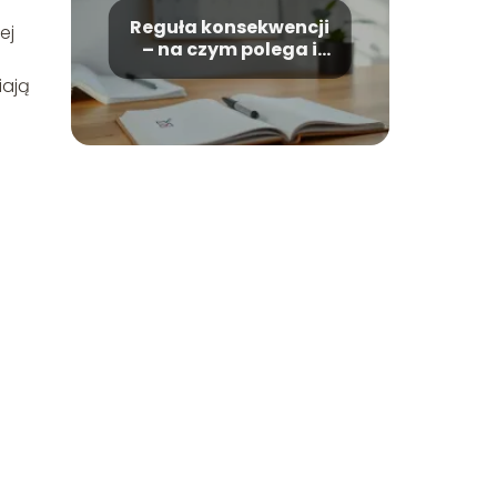
Reguła konsekwencji
ej
– na czym polega i
jak działa?
ają