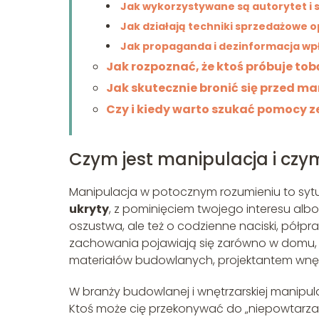
Jak wykorzystywane są autorytet i 
Jak działają techniki sprzedażowe 
Jak propaganda i dezinformacja wp
Jak rozpoznać, że ktoś próbuje t
Jak skutecznie bronić się przed m
Czy i kiedy warto szukać pomocy z
Czym jest manipulacja i czym
Manipulacja w potocznym rozumieniu to sytu
ukryty
, z pominięciem twojego interesu albo 
oszustwa, ale też o codzienne naciski, półp
zachowania pojawiają się zarówno w domu, 
materiałów budowlanych, projektantem wnęt
W branży budowlanej i wnętrzarskiej manipul
Ktoś może cię przekonywać do „niepowtarzalne