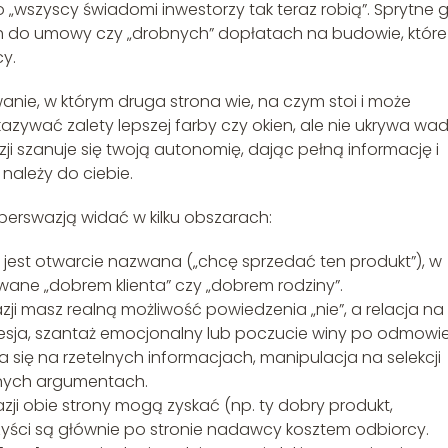
wszyscy świadomi inwestorzy tak teraz robią”. Sprytne g
ch do umowy czy „drobnych” dopłatach na budowie, które
cy.
anie, w którym druga strona wie, na czym stoi i może
wać zalety lepszej farby czy okien, ale nie ukrywa wa
zji szanuje się twoją autonomię, dając pełną informację i
należy do ciebie.
perswazją widać w kilku obszarach:
a jest otwarcie nazwana („chcę sprzedać ten produkt”), w
ywane „dobrem klienta” czy „dobrem rodziny”.
zji masz realną możliwość powiedzenia „nie”, a relacja na
 presja, szantaż emocjonalny lub poczucie winy po odmowie
 się na rzetelnych informacjach, manipulacja na selekcji
nych argumentach.
ji obie strony mogą zyskać (np. ty dobry produkt,
zyści są głównie po stronie nadawcy kosztem odbiorcy.