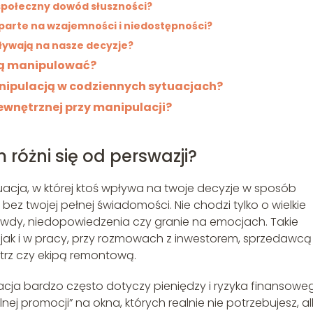
społeczny dowód słuszności?
oparte na wzajemności i niedostępności?
ływają na nasze decyzje?
obą manipulować?
anipulacją w codziennych sytuacjach?
ewnętrznej przy manipulacji?
 różni się od perswazji?
acja, w której ktoś wpływa na twoje decyzje w sposób
bez twojej pełnej świadomości. Nie chodzi tylko o wielkie
rawdy, niedopowiedzenia czy granie na emocjach. Takie
jak i w pracy, przy rozmowach z inwestorem, sprzedawcą
rz czy ekipą remontową.
acja bardzo często dotyczy pieniędzy i ryzyka finansowe
j promocji” na okna, których realnie nie potrzebujesz, a