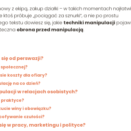
owy z ekipą, zakup działki – w takich momentach najłatwi
że ktoś próbuje „pociągać za sznurki”, a nie po prostu
go tekstu dowiesz się, jakie
techniki manipulacji
pojawi
kuteczna
obrona przed manipulacją
.
 się od perswazji?
i społecznej?
sie koszty dla ofiary?
lację na co dzień?
pulacji w relacjach osobistych?
w praktyce?
ucie winy i obowiązku?
ycofywanie czułości?
się w pracy, marketingu i polityce?