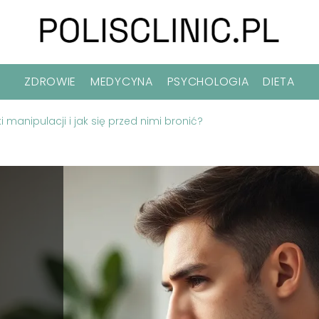
ZDROWIE
MEDYCYNA
PSYCHOLOGIA
DIETA
i manipulacji i jak się przed nimi bronić?