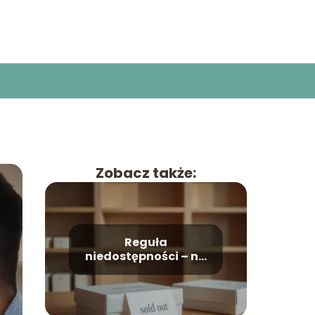
Zobacz także:
Reguła
niedostępności – na
czym polega i jak ją
wykorzystać?