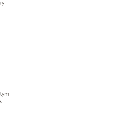
ry
d
 tym
.