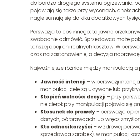
do bardzo drogiego systemu ogrzewania, bo „
pojawiają się także przy wycenach, aneksa
nagle sumują się do kilku dodatkowych tysię
Perswazja to coś innego: to jawne przekonyw
swobodnie odmówić. Sprzedawca może pokazy
tańszej opcji ani realnych kosztów. W perswa
czas na zastanowienie, a decyzja naprawdę 
Najważniejsze różnice między manipulacją a 
Jawność intencji
– w perswazji intencj
manipulacji cele są ukrywane lub przykr
Stopień wolności decyzji
– przy perswa
nie cierpi; przy manipulacji pojawia się
Stosunek do prawdy
– perswazja opiera
danych, półprawdach lub wręcz zmyślo
Kto odnosi korzyści
– w zdrowej perswaz
sprzedawca zarobek), w manipulacji kor