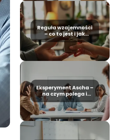
Reguła wzajemności
– co to jest i jak
działa w praktyce?
Eksperyment Ascha –
na czym polega i
jakie są wnioski?