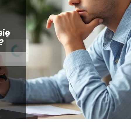
się
?