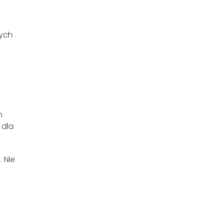
rych
m
 dla
 Nie