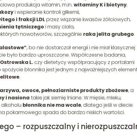
iowa produkcja witamin, m.in.
witaminy K i biotyny
,
ukozy
i wspieranie kontroli glikemii,
tego i frakcji LDL
przez wiązanie kwasów żółciowych,
nienia tętniczego
i masy ciała,
ektórych nowotworów, szczególnie
raka jelita grubego
.
balastowe”
, bo nie dostarczał energii i nie miał klasycznej
jście było bardzo uproszczone. Współczesne badania,
Ostrowska L.
czy dietetycy współpracujący z portalami
kie spożycie błonnika jest jednym z najważniejszych eleme
jelitowe
.
arzywa, owoce, pełnoziarniste produkty zbożowe
, a
hy i nasiona
takie jak siemię lniane. W mięsie, mleku,
z alkoholu
błonnika nie ma wcale
, dlatego jeśli w diecie
kna pokarmowego spada do bardzo niskich wartości.
go – rozpuszczalny i nierozpuszczal