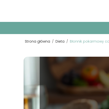
Strona główna
/
Dieta
/
Błonnik pokarmowy co t