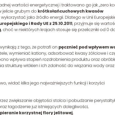
adnej wartości energetycznej i traktowano go jak „zero kca
w jelicie grubym do
krótkołańcuchowych kwasów
wykorzystać jako źródło energii. Dlatego w Unii Europejskie
opejskiego i Rady UE z 25.10.2011
, przyjmuje się warto
g
, choć w niektórych krajach stosuje się przeliczniki od 0 d
wynikają z tego, że potrafi on
pęcznieć pod wpływem w
ć żele, wymieniać kationy, adsorbować kwasy żółciowe i cz
mocno wpływa stopień rozdrobnienia produktu oraz obrób
a strukturę włókien i ich zdolność do wiązania wody oraz
o, widać kilka jego najważniejszych funkcji i korzyści
zez zwiększanie objętości stolca i pobudzanie perystaltyk
raz łagodzenie już istniejących dolegliwości,
pieranie korzystnej flory jelitowej
,