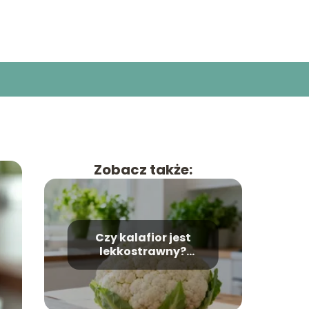
Zobacz także:
Czy kalafior jest
lekkostrawny?
Wszystko, co musisz
wiedzieć