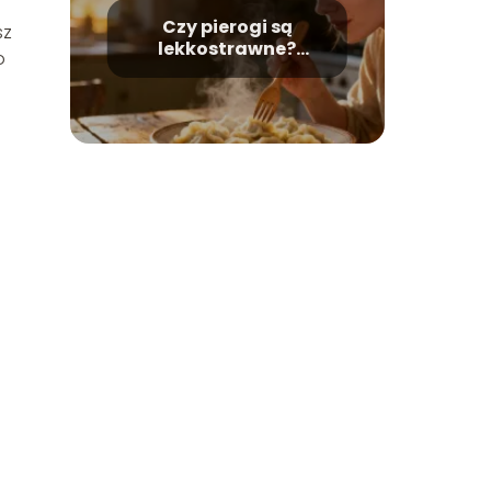
Czy pierogi są
sz
lekkostrawne?
o
Wszystko, co warto o
nich wiedzieć