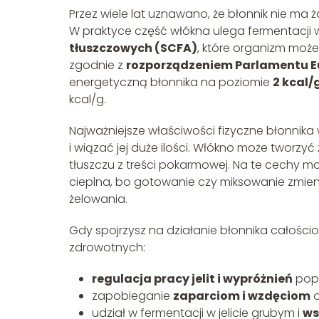
Przez wiele lat uznawano, że błonnik nie ma ż
W praktyce część włókna ulega fermentacji 
tłuszczowych (SCFA)
, które organizm może 
zgodnie z
rozporządzeniem Parlamentu Eur
energetyczną błonnika na poziomie
2 kcal/
kcal/g.
Najważniejsze właściwości fizyczne błonnika 
i wiązać jej duże ilości. Włókno może tworzy
tłuszczu z treści pokarmowej. Na te cechy 
cieplna, bo gotowanie czy miksowanie zmieni
żelowania.
Gdy spojrzysz na działanie błonnika całościow
zdrowotnych:
regulacja pracy jelit i wypróżnień
popr
zapobieganie
zaparciom i wzdęciom
o
udział w fermentacji w jelicie grubym i
ws