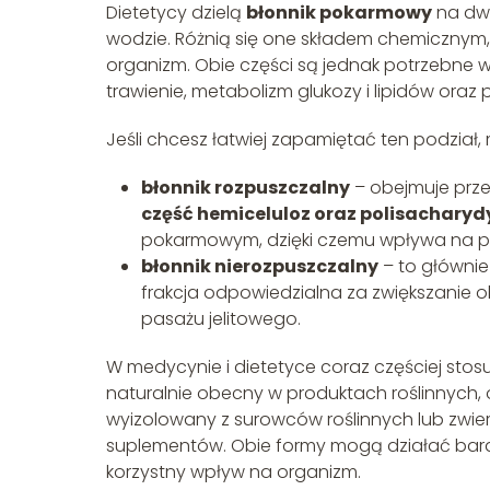
Dietetycy dzielą
błonnik pokarmowy
na dwi
wodzie. Różnią się one składem chemicznym,
organizm. Obie części są jednak potrzebne 
trawienie, metabolizm glukozy i lipidów oraz 
Jeśli chcesz łatwiej zapamiętać ten podział, m
błonnik rozpuszczalny
– obejmuje prz
część hemiceluloz oraz polisachary
pokarmowym, dzięki czemu wpływa na po
błonnik nierozpuszczalny
– to główni
frakcja odpowiedzialna za zwiększanie ob
pasażu jelitowego.
W medycynie i dietetyce coraz częściej stosuj
naturalnie obecny w produktach roślinnych,
wyizolowany z surowców roślinnych lub zwier
suplementów. Obie formy mogą działać bard
korzystny wpływ na organizm.