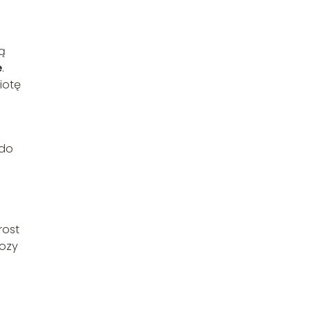
żą
e
.
iotę
 do
rost
kozy