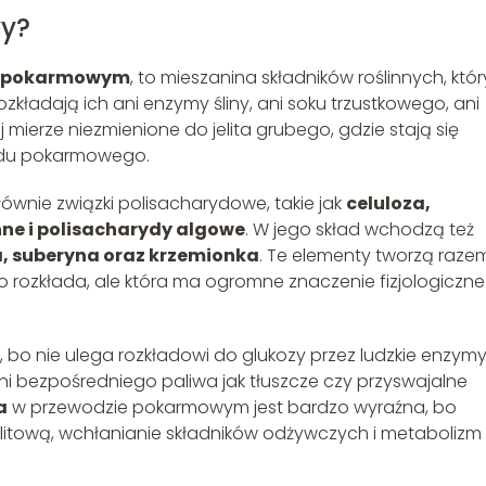
wy?
 pokarmowym
, to mieszanina składników roślinnych, któ
 rozkładają ich ani enzymy śliny, ani soku trzustkowego, ani
mierze niezmienione do jelita grubego, gdzie stają się
wodu pokarmowego.
ównie związki polisacharydowe, takie jak
celuloza,
nne i polisacharydy algowe
. W jego skład wchodzą też
a, suberyna oraz krzemionka
. Te elementy tworzą raze
bo rozkłada, ale która ma ogromne znaczenie fizjologiczne
, bo nie ulega rozkładowi do glukozy przez ludzkie enzymy.
ani bezpośredniego paliwa jak tłuszcze czy przyswajalne
a
w przewodzie pokarmowym jest bardzo wyraźna, bo
elitową, wchłanianie składników odżywczych i metabolizm