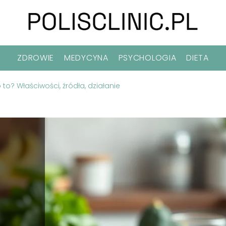
ZDROWIE
MEDYCYNA
PSYCHOLOGIA
DIETA
o? Właściwości, źródła, działanie