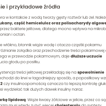
ie i przykładowe źródła
óra w kontakcie z wodą tworzy gęsty roztwór lub żel. Nale
glukany, część hemiceluloz oraz polisacharydy algow
 przez bakterie jelitowe, dlatego mocno wpływa na mikrob
ionian i octan.
e włókno, błonnik wiąże wodę i otacza cząstki pokarmu
próżnianie żołądka oraz przechodzenie treści pokarmowej
 zalega w przewodzie pokarmowym, daje
dłuższe uczucie
cia głodu po posiłku.
stencja treści jelitowej przekładają się na
spowolnienie
zechodzi do krwi w łagodniejszy sposób, a poposiłkowy wz
 2
czy insulinoopornością oznacza to lepszą kontrolę glu
musi wydzielać tak dużych dawek insuliny naraz.
rkę lipidową
. Wiąże kwasy żółciowe w jelicie, przez co są
anizm musi wtedy zużyć więcej
cholesterolu
do syntezy