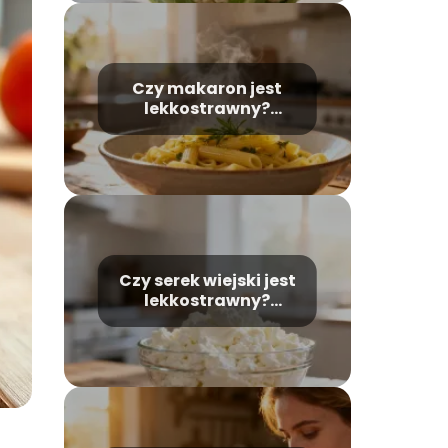
Czy makaron jest
lekkostrawny?
Wszystko, co warto
wiedzieć
Czy serek wiejski jest
lekkostrawny?
Wartości odżywcze i
wpływ na zdrowie