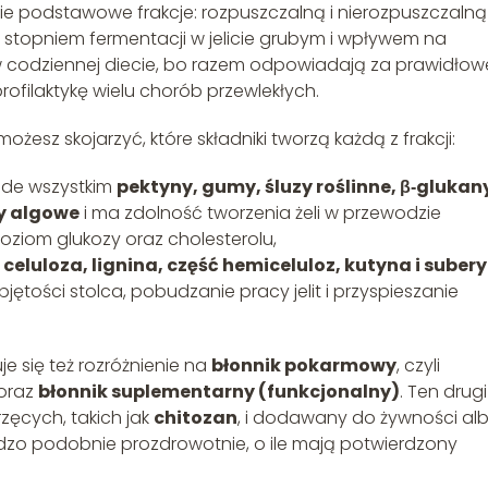
e podstawowe frakcje: rozpuszczalną i nierozpuszczalną
 stopniem fermentacji w jelicie grubym i wpływem na
w codziennej diecie, bo razem odpowiadają za prawidłow
profilaktykę wielu chorób przewlekłych.
ożesz skojarzyć, które składniki tworzą każdą z frakcji:
ede wszystkim
pektyny, gumy, śluzy roślinne, β‑glukan
dy algowe
i ma zdolność tworzenia żeli w przewodzie
ziom glukozy oraz cholesterolu,
e
celuloza, lignina, część hemiceluloz, kutyna i suber
jętości stolca, pobudzanie pracy jelit i przyspieszanie
e się też rozróżnienie na
błonnik pokarmowy
, czyli
 oraz
błonnik suplementarny (funkcjonalny)
. Ten drugi
zęcych, takich jak
chitozan
, i dodawany do żywności al
zo podobnie prozdrowotnie, o ile mają potwierdzony