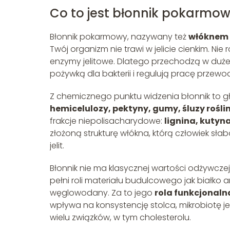
Co to jest błonnik pokarmo
Błonnik pokarmowy, nazywany też
włóknem
Twój organizm nie trawi w jelicie cienkim. Nie
enzymy jelitowe. Dlatego przechodzą w dużej 
pożywką dla bakterii i regulują pracę prze
Z chemicznego punktu widzenia błonnik to gł
hemicelulozy, pektyny, gumy, śluzy rośli
frakcje niepolisacharydowe:
lignina, kutyn
złożoną strukturę włókna, którą człowiek sła
jelit.
Błonnik nie ma klasycznej wartości odżywczej
pełni roli materiału budulcowego jak białko 
węglowodany. Za to jego
rola funkcjonaln
wpływa na konsystencję stolca, mikrobiotę j
wielu związków, w tym cholesterolu.