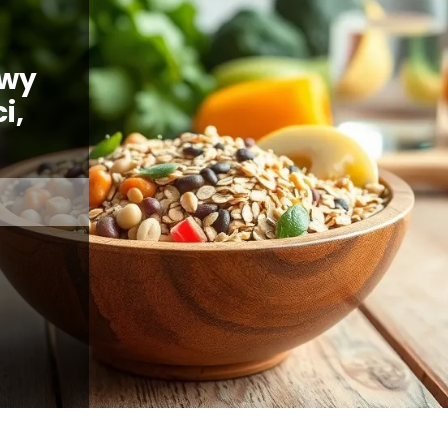
owy
i,