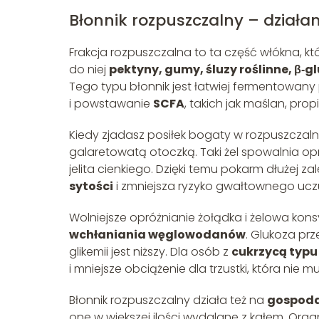
Błonnik rozpuszczalny – działan
Frakcja rozpuszczalna to ta część włókna, kt
do niej
pektyny, gumy, śluzy roślinne, β‑
Tego typu błonnik jest łatwiej fermentowany
i powstawanie
SCFA
, takich jak maślan, prop
Kiedy zjadasz posiłek bogaty w rozpuszczaln
galaretowatą otoczką. Taki żel spowalnia o
jelita cienkiego. Dzięki temu pokarm dłużej
sytości
i zmniejsza ryzyko gwałtownego uczu
Wolniejsze opróżnianie żołądka i żelowa konsy
wchłaniania węglowodanów
. Glukoza pr
glikemii jest niższy. Dla osób z
cukrzycą typu
i mniejsze obciążenie dla trzustki, która nie 
Błonnik rozpuszczalny działa też na
gospoda
one w większej ilości wydalane z kałem. Org