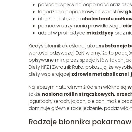
pośredni wpływ na odporność oraz częśc
łagodzenie poposiłkowych wzrostów
gl
obniżanie stężenia
cholesterolu całkowi
pomoc w utrzymaniu prawidłowego
ciś
udział w profilaktyce
miażdżycy
oraz ni
Kiedyś błonnik określano jako
„substancje 
wartości odżywczej. Dziś wiemy, że to pode
opisywane m.in. przez specjalistów takich jak
Diety NFZ i Zwrotnik Raka, pokazują, że wyso
diety wspierającej
zdrowie metaboliczne i 
Najlepszym naturalnym źródłem włókna są
w
także
nasiona roślin strączkowych, orzec
jogurtach, serach, jajach, olejach, maśle ora
dominuje głównie takie jedzenie, podaż włó
Rodzaje błonnika pokarmowe