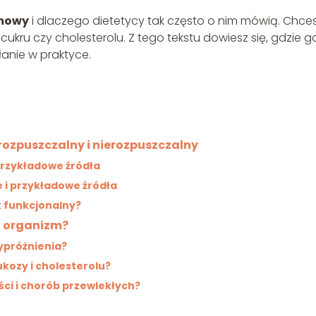
rmowy
i dlaczego dietetycy tak często o nim mówią. Chce
 cukru czy cholesterolu. Z tego tekstu dowiesz się, gdzie g
łanie w praktyce.
ozpuszczalny i nierozpuszczalny
 przykładowe źródła
e i przykładowe źródła
k funkcjonalny?
a organizm?
wypróżnienia?
ukozy i cholesterolu?
ści i chorób przewlekłych?