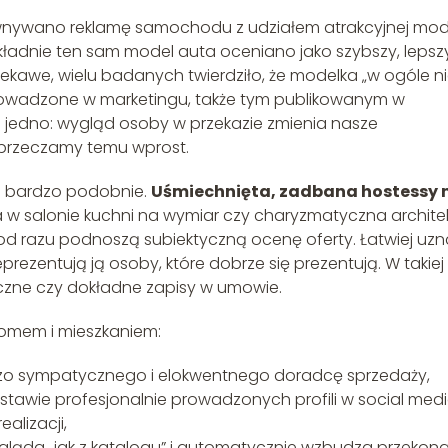
ównywano reklamę samochodu z udziałem atrakcyjnej mod
okładnie ten sam model auta oceniano jako szybszy, lepszy
iekawe, wielu badanych twierdziło, że modelka „w ogóle n
owadzone w marketingu, także tym publikowanym w
ą jedno: wygląd osoby w przekazie zmienia nasze
aprzeczamy temu wprost.
to bardzo podobnie.
Uśmiechnięta, zadbana hostessy 
a w salonie kuchni na wymiar czy charyzmatyczna archite
razu podnoszą subiektyczną ocenę oferty. Łatwiej uzn
eprezentują ją osoby, które dobrze się prezentują. W takiej
iczne czy dokładne zapisy w umowie.
domem i mieszkaniem:
zo sympatycznego i elokwentnego doradcę sprzedaży,
tawie profesjonalnie prowadzonych profili w social medi
ealizacji,
gląda „jak z katalogu” i automatycznie wzbudza przekona