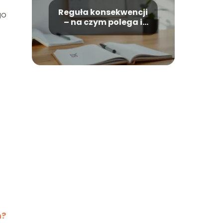
Reguła konsekwencji
go
– na czym polega i
jak działa?
h?