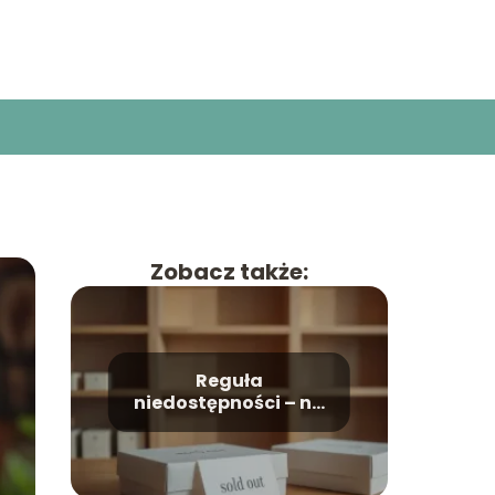
Zobacz także:
Reguła
niedostępności – na
czym polega i jak ją
wykorzystać?