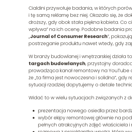
Cialdini przywołuje badania, w których por
i tę samą reklamę bez niej. Okazało się, że d
droższy, gdy obok stała piękna kobieta. Co c
wpływa” na ich ocenę. Podobne badania pr
„
Journal of Consumer Research
”, pokazuj
postrzeganie produktu nawet wtedy, gdy z
W branży budowlanej i wnętrzarskiej działa 
targach budowlanych
, przystojny doradc
prowadząca kanał remontowy na YouTube od 
że „ta firma jest nowoczesna i solidna”, gdy r
sytuacji rzadziej dopytujemy o detale techn
Widać to w wielu sytuacjach związanych z 
prezentacja nowego osiedla przez bard
wybór ekipy remontowej głównie na pods
pełnych atrakcyjnych zdjęć właściciela i r
rozmowa z projektantką wnętrz, która wy