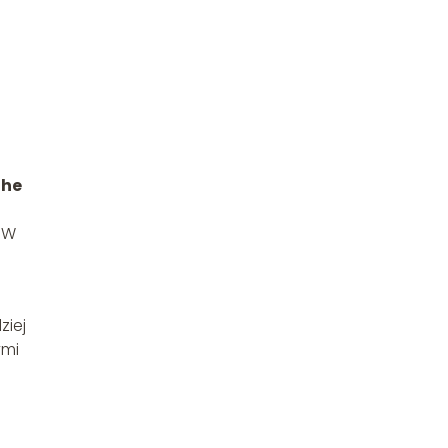
The
. W
ziej
ymi