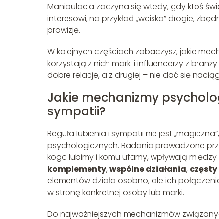
Manipulacja zaczyna się wtedy, gdy ktoś ś
interesowi, na przykład „wciska” drogie, zbęd
prowizję.
W kolejnych częściach zobaczysz, jakie mecha
korzystają z nich marki i influencerzy z bra
dobre relacje, a z drugiej – nie dać się naci
Jakie mechanizmy psychologic
sympatii?
Reguła lubienia i sympatii nie jest „magiczna
psychologicznych. Badania prowadzone przez
kogo lubimy i komu ufamy, wpływają między
komplementy
,
wspólne działania
,
częsty
elementów działa osobno, ale ich połączen
w stronę konkretnej osoby lub marki.
Do najważniejszych mechanizmów związanych