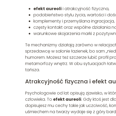
efekt aureoli
i atrakcyjność fizyczna,
podobieństwo stylu życia, wartości i do
komplementy i przemyślana ingracjacja,
częsty kontakt oraz wspólne działania 
warunkowe skojarzenia marki z pozytyw
Te mechanizmy działają zarówno w relacjach 
sprzedawcę w salonie łazienek, bo sam „nie
humorem. Możesz też szczerze lubić profil pr
metamorfozy wnętrz. W obu sytuacjach łatwi
tańsza.
Atrakcyjność fizyczna i efekt 
Psychologowie od lat opisują zjawisko, w k
człowieka. To
efekt aureoli
. Gdy ktoś jest d
dopisujesz mu cechy takie jak uczciwość, ko
uśmiechem na twarzy wydaje się z góry bardz