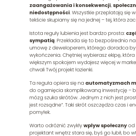
zaangażowania i konsekwencji
,
społeczn
niedostępności
. Wszystkie przeplatają się
tekście skupiamy się na jednej – tej, która za
Istota reguły lubienia jest bardzo prosta:
czę
sympatią
. Przekłada się to bezpośrednio n
umowę z deweloperem, którego doradca był „l
wykończenia. Chętniej wybierasz ekipę, któr
większym spokojem wydajesz więcej w markec
chwali Twój projekt łazienki.
Ta reguła opiera się na
automatyzmach m
do ogarnięcia skomplikowaną inwestycję –
mózg szuka skrótów. Jednym z nich jest pros
jest rozsądne”. Taki skrót oszczędza czas i 
pomyłek.
Warto odróżnić zwykły
wplyw społeczny
od 
projektant wnętrz stara się, byś go lubił, b