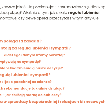
zawsze jakoś Cię przekonuje”? Zastanawiasz się, dlacze
cą ekipą? Właśnie o tym, jak działa
reguła lubienia i
emontowej czy dewelopera, przeczytasz w tym artykule.
zym polega ta zasada?
toją za regułą lubienia i sympatii?
li – dlaczego ładnym ufamy bardziej?
 wpływają na sympatię?
chlebstwa zmieniają nasze decyzje?
egułę lubienia i sympatii?
ki jako podobnej do klienta?
ich rekomendacje tak silnie działają?
 – jak zbliżają markę do odbiorcy?
ała w sprzedaży bezpośredniej i relacjach biznesowyc