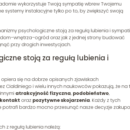
wiadomie wykorzystuje Twoją sympatię wbrew Twojemu
ne systemy instalacyjne tylko po to, by zwiększyć swoją
nizmy psychologiczne stoją za regułą lubienia i sympatii,
nży dom–wnętrza–ogród oraz jak z jednej strony budować
ągnąć przy drogich inwestycjach.
zne stoją za regułą lubienia i
”, opiera się na dobrze opisanych zjawiskach
 Cialdiniego i wielu innych naukowców pokazują, że na t
 innymi
atrakcyjność fizyczna
,
podobieństwo
,
 kontakt
oraz
pozytywne skojarzenia
. Każdy z tych
ie potrafi bardzo mocno przesunąć nasze decyzje zakup
 z regułą lubienia należą: