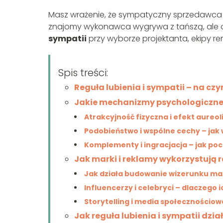
Masz wrażenie, że sympatyczny sprzedawca „
znajomy wykonawca wygrywa z tańszą, ale ob
sympatii
przy wyborze projektanta, ekipy r
Spis treści:
Reguła lubienia i sympatii – na c
Jakie mechanizmy psychologiczne s
Atrakcyjność fizyczna i efekt aureo
Podobieństwo i wspólne cechy – jak
Komplementy i ingracjacja – jak po
Jak marki i reklamy wykorzystują r
Jak działa budowanie wizerunku mar
Influencerzy i celebryci – dlaczego 
Storytelling i media społecznościowe
Jak reguła lubienia i sympatii dzi