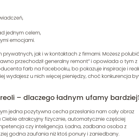
świadczeń,
nad jednym celem,
nymi emocjami.
prywatnych, jak i w kontaktach z firmami. Możesz polubi
dawno przechodził generalny remont” i opowiada o tym z
oducenta farb na Facebooku, bo pokazuje inspiracje i rea
ej wydajesz u nich więcej pieniędzy, choć konkurencja b
aureoli – dlaczego ładnym ufamy bardziej
tórym jedna pozytywna cecha przesłania nam cały obraz
la Ciebie atrakcyjny fizycznie, automatycznie częściej
mpetencja czy inteligencja. Ładna, zadbana osoba z
iej godna zaufania niż ktoś ponury i zaniedbany.