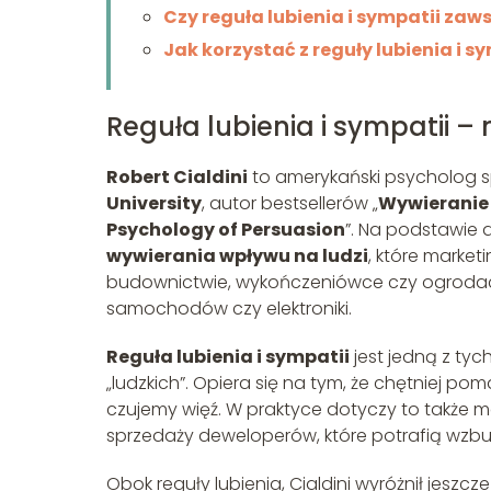
Czy reguła lubienia i sympatii zaw
Jak korzystać z reguły lubienia i sy
Reguła lubienia i sympatii 
Robert Cialdini
to amerykański psycholog sp
University
, autor bestsellerów „
Wywieranie 
Psychology of Persuasion
”. Na podstawie 
wywierania wpływu na ludzi
, które market
budownictwie, wykończeniówce czy ogrodach
samochodów czy elektroniki.
Reguła lubienia i sympatii
jest jedną z tyc
„ludzkich”. Opiera się na tym, że chętniej p
czujemy więź. W praktyce dotyczy to także 
sprzedaży deweloperów, które potrafią wzbu
Obok reguły lubienia, Cialdini wyróżnił jeszc