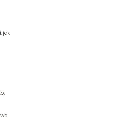
 jak
o,
owe