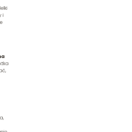
elki
 i
ie
na
ktka
ać,
a,
nie,