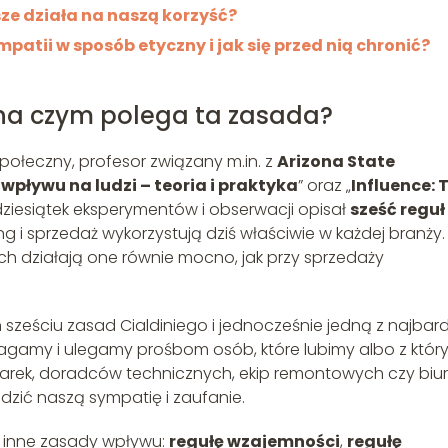
sze działa na naszą korzyść?
mpatii w sposób etyczny i jak się przed nią chronić?
– na czym polega ta zasada?
ołeczny, profesor związany m.in. z
Arizona State
wpływu na ludzi – teoria i praktyka
” oraz „
Influence: 
dziesiątek eksperymentów i obserwacji opisał
sześć reguł
ing i sprzedaż wykorzystują dziś właściwie w każdej branży
 działają one równie mocno, jak przy sprzedaży
h sześciu zasad Cialdiniego i jednocześnie jedną z najbard
omagamy i ulegamy prośbom osób, które lubimy albo z któr
marek, doradców technicznych, ekip remontowych czy biur
dzić naszą sympatię i zaufanie.
ze inne zasady wpływu:
regułę wzajemności
,
regułę