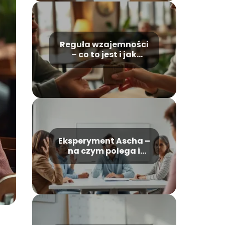
Reguła wzajemności
– co to jest i jak
działa w praktyce?
Eksperyment Ascha –
na czym polega i
jakie są wnioski?