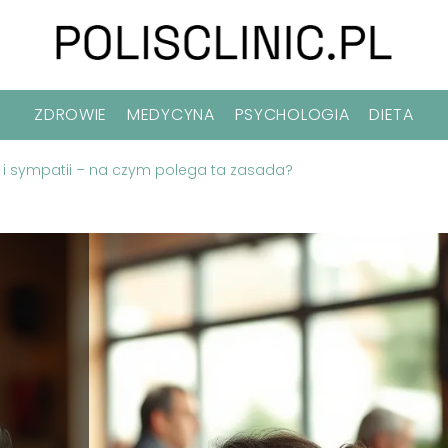
ZDROWIE
MEDYCYNA
PSYCHOLOGIA
DIETA
a i sympatii – na czym polega ta zasada?