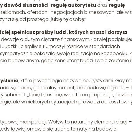
y dowód słuszności
,
regułę autorytetu
oraz
regułę
 w reklamach, ofertach i negocjacjach biznesowych, ale w 
czyna się od prostego „lubię tę osobę”.
ściej spełniasz prośby ludzi, których znasz i darzysz
a decyzje o dużym ciężarze finansowym. Łatwiej podpisuje
udzki” i cierpliwie tłumaczył różnice w standardach
a sympatycznie pokazała swoje realizacje na Facebooku. Z
ie budowlanym, gdzie konsultant budzi Twoje zaufanie i
yślenia
, które psychologia nazywa heurystykami. Gdy m
 budowę domu, generalny remont, przebudowę ogrodu – 
ty schemat: „lubię tę osobę, więc to co proponuje, pewni
energię, ale w niektórych sytuacjach prowadzi do kosztow
typowej manipulacji. Wpływ to naturalny element relacji –
o wtedy łatwiej omawia się trudne tematy na budowie.