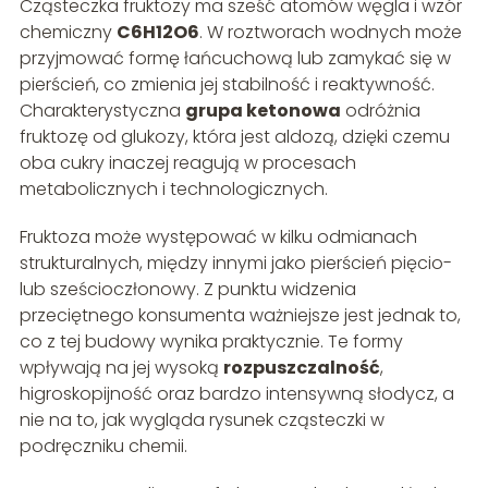
Cząsteczka fruktozy ma sześć atomów węgla i wzór
chemiczny
C6H12O6
. W roztworach wodnych może
przyjmować formę łańcuchową lub zamykać się w
pierścień, co zmienia jej stabilność i reaktywność.
Charakterystyczna
grupa ketonowa
odróżnia
fruktozę od glukozy, która jest aldozą, dzięki czemu
oba cukry inaczej reagują w procesach
metabolicznych i technologicznych.
Fruktoza może występować w kilku odmianach
strukturalnych, między innymi jako pierścień pięcio-
lub sześcioczłonowy. Z punktu widzenia
przeciętnego konsumenta ważniejsze jest jednak to,
co z tej budowy wynika praktycznie. Te formy
wpływają na jej wysoką
rozpuszczalność
,
higroskopijność oraz bardzo intensywną słodycz, a
nie na to, jak wygląda rysunek cząsteczki w
podręczniku chemii.