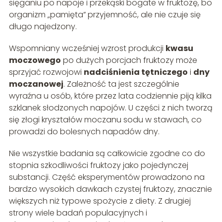
sięganiu po napoje i przekąski bogate w fruktozę, bo
organizm „pamięta” przyjemność, ale nie czuje się
długo najedzony.
Wspomniany wcześniej wzrost produkcji
kwasu
moczowego
po dużych porcjach fruktozy może
sprzyjać rozwojowi
nadciśnienia tętniczego
i
dny
moczanowej
. Zależność ta jest szczególnie
wyraźna u osób, które przez lata codziennie piją kilka
szklanek słodzonych napojów. U części z nich tworzą
się złogi kryształów moczanu sodu w stawach, co
prowadzi do bolesnych napadów dny.
Nie wszystkie badania są całkowicie zgodne co do
stopnia szkodliwości fruktozy jako pojedynczej
substancji. Część eksperymentów prowadzono na
bardzo wysokich dawkach czystej fruktozy, znacznie
większych niż typowe spożycie z diety. Z drugiej
strony wiele badań populacyjnych i