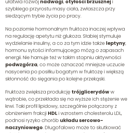
ułatwia rozwój
nadwagi
,
otyłości brzusznej
i
szybkiego przyrostu masy ciała, zwłaszcza przy
siedzącym trybie życia po pracy.
Na poziomie hormonalnym fruktoza inaczej wpływa
na regulację apetytu niż glukoza. Słabiej stymuluje
wydzielanie insuliny, a co za tym idzie także
leptyny
,
hormonu sytości informującego mózg o zapasach
energii. Nie hamuje też w takim stopniu aktywności
podwzgórza
, co może oznaczać mniejsze uczucie
nasycenia po posiłku bogatym w fruktozę i większą
skłonność do sięgania po kolejne przekąski.
Fruktoza zwiększa produkcję
trójglicerydów
w
wątrobie, co przekłada się na wyższe ich stężenie we
krwi. Taki profil lipidowy, szczególnie połączony z
obniżeniem frakcji
HDL
i wzrostem cholesterolu LDL,
podnosi ryzyko chorób
układu sercowo-
naczyniowego
. Długofalowo może to skutkować