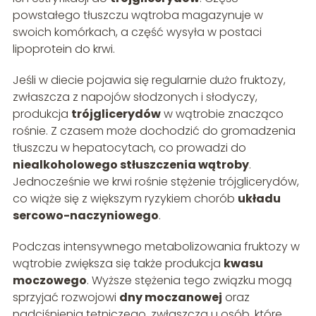
powstałego tłuszczu wątroba magazynuje w
swoich komórkach, a część wysyła w postaci
lipoprotein do krwi.
Jeśli w diecie pojawia się regularnie dużo fruktozy,
zwłaszcza z napojów słodzonych i słodyczy,
produkcja
trójglicerydów
w wątrobie znacząco
rośnie. Z czasem może dochodzić do gromadzenia
tłuszczu w hepatocytach, co prowadzi do
niealkoholowego stłuszczenia wątroby
.
Jednocześnie we krwi rośnie stężenie trójglicerydów,
co wiąże się z większym ryzykiem chorób
układu
sercowo-naczyniowego
.
Podczas intensywnego metabolizowania fruktozy w
wątrobie zwiększa się także produkcja
kwasu
moczowego
. Wyższe stężenia tego związku mogą
sprzyjać rozwojowi
dny moczanowej
oraz
nadciśnienia tętniczego, zwłaszcza u osób, które