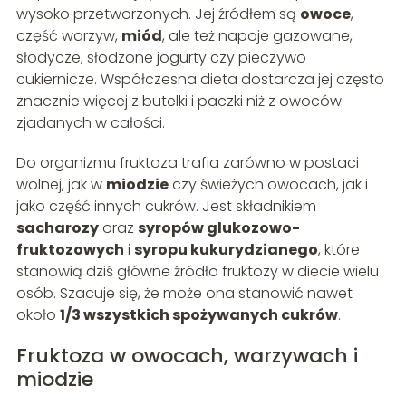
wysoko przetworzonych. Jej źródłem są
owoce
,
część warzyw,
miód
, ale też napoje gazowane,
słodycze, słodzone jogurty czy pieczywo
cukiernicze. Współczesna dieta dostarcza jej często
znacznie więcej z butelki i paczki niż z owoców
zjada­nych w całości.
Do organizmu fruktoza trafia zarówno w postaci
wolnej, jak w
miodzie
czy świeżych owocach, jak i
jako część innych cukrów. Jest składnikiem
sacharozy
oraz
syropów glukozowo-
fruktozowych
i
syropu kukurydzianego
, które
stanowią dziś główne źródło fruktozy w diecie wielu
osób. Szacuje się, że może ona stanowić nawet
około
1/3 wszystkich spożywanych cukrów
.
Fruktoza w owocach, warzywach i
miodzie