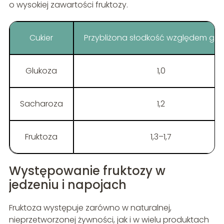
o wysokiej zawartości fruktozy.
Cukier
Przybliżona słodkość względem glu
Glukoza
1,0
Sacharoza
1,2
Fruktoza
1,3–1,7
Występowanie fruktozy w
jedzeniu i napojach
Fruktoza występuje zarówno w naturalnej,
nieprzetworzonej żywności, jak i w wielu produktach