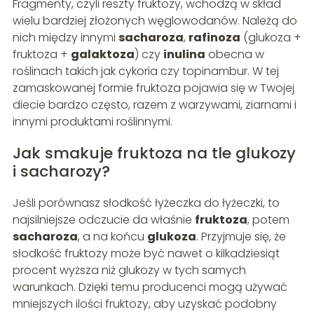
Frag­menty, czyli reszty fruktozy, wchodzą w skład
wielu bardziej złożonych węglowodanów. Należą do
nich między innymi
sacharoza
,
rafinoza
(glukoza +
fruktoza +
galaktoza
) czy
inulina
obecna w
roślinach takich jak cykoria czy topinambur. W tej
zamaskowanej formie fruktoza pojawia się w Twojej
diecie bardzo często, razem z warzywami, ziarnami i
innymi produktami roślinnymi.
Jak smakuje fruktoza na tle glukozy
i sacharozy?
Jeśli porównasz słodkość łyżeczka do łyżeczki, to
najsilniejsze odczucie da właśnie
fruktoza
, potem
sacharoza
, a na końcu
glukoza
. Przyjmuje się, że
słodkość fruktozy może być nawet o kilkadziesiąt
procent wyższa niż glukozy w tych samych
warunkach. Dzięki temu producenci mogą używać
mniejszych ilości fruktozy, aby uzyskać podobny