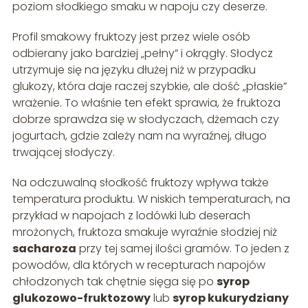
poziom słodkiego smaku w napoju czy deserze.
Profil smakowy fruktozy jest przez wiele osób
odbierany jako bardziej „pełny” i okrągły. Słodycz
utrzymuje się na języku dłużej niż w przypadku
glukozy, która daje raczej szybkie, ale dość „płaskie”
wrażenie. To właśnie ten efekt sprawia, że fruktoza
dobrze sprawdza się w słodyczach, dżemach czy
jogurtach, gdzie zależy nam na wyraźnej, długo
trwającej słodyczy.
Na odczuwalną słodkość fruktozy wpływa także
temperatura produktu. W niskich temperaturach, na
przykład w napojach z lodówki lub deserach
mrożonych, fruktoza smakuje wyraźnie słodziej niż
sacharoza
przy tej samej ilości gramów. To jeden z
powodów, dla których w recepturach napojów
chłodzonych tak chętnie sięga się po
syrop
glukozowo-fruktozowy
lub
syrop kukurydziany