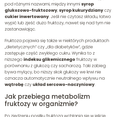
pod różnymi nazwami, między innymi
syrop
glukozowo-fruktozowy
,
syrop kukurydziany
czy
cukier inwertowany
. Jeśli nie czytasz składu, łatwo
wypić lub zjeść dużo fruktozy, nawet się nad tym nie
zastanawiając.
Fruktoza pojawia się także w niektórych produktach
„dietetycznych” czy „dla diabetyków”, gdzie
zastępuje część zwykłego cukru. Wynika to z
niższego
indeksu glikemicznego
fruktozy w
porównaniu z glukozą czy sacharozą. Taki zabieg
bywa mylący, bo niższy skok glukozy we krwi nie
oznacza automatycznie neutralnego wpływu na
wątrobę
czy
układ sercowo-naczyniowy
.
Jak przebiega metabolizm
fruktozy w organizmie?
Po zjedzeniu posiłku fruktoza wchłania się w jelicie