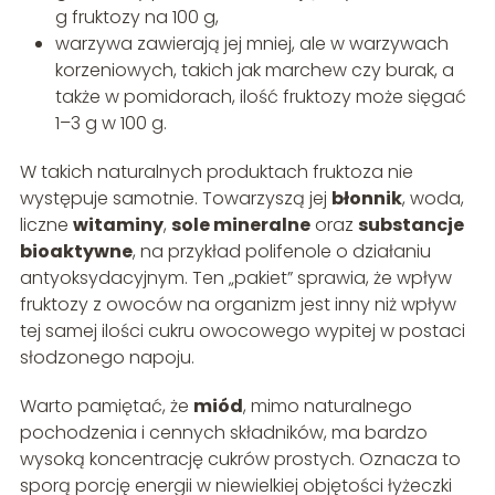
g fruktozy na 100 g,
warzywa zawierają jej mniej, ale w warzywach
korzeniowych, takich jak marchew czy burak, a
także w pomidorach, ilość fruktozy może sięgać
1–3 g w 100 g.
W takich naturalnych produktach fruktoza nie
występuje samotnie. Towarzyszą jej
błonnik
, woda,
liczne
witaminy
,
sole mineralne
oraz
substancje
bioaktywne
, na przykład polifenole o działaniu
antyoksydacyjnym. Ten „pakiet” sprawia, że wpływ
fruktozy z owoców na organizm jest inny niż wpływ
tej samej ilości cukru owocowego wypitej w postaci
słodzonego napoju.
Warto pamiętać, że
miód
, mimo naturalnego
pochodzenia i cennych składników, ma bardzo
wysoką koncentrację cukrów prostych. Oznacza to
sporą porcję energii w niewielkiej objętości łyżeczki