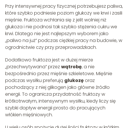
Przy intensywnej pracy fizycznej potrzebujesz paliwa,
które szybko podniesie poziom glukozy we krwi i zasili
mięśnie. Fruktoza wchłania się z jelit wolniej niż
glukoza i nie podnosi tak szybko stężenia cukru we
krwi. Dlatego nie jest najlepszym wyborem jako
„paliwo na już” podczas ciężkiej pracy na budowie, w
ogrodnictwie czy przy przeprowadzkach.
Dodatkowo fruktoza jest w dużej mierze
„przechwytywana” przez
wątrobę
, a nie
bezpośrednio przez mięśnie szkieletowe. Mięśnie
podczas wysiłku preferują
glukozę
oraz
pochodzący z niej glikogen jako główne źródło
energii. To ogranicza przydatność fruktozy w
krótkotrwałym, intensywnym wysiłku, kiedy liczy się
szybki dopływ energii prosto do pracujących
włókien mięśniowych.
U wielu osób spożycie dużej ilości fruktozy w krótkim