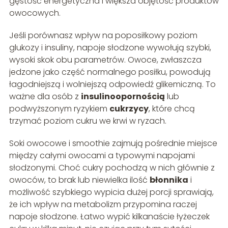
gęstość energetyczna i większa objętość produktów
owocowych.
Jeśli porównasz wpływ na poposiłkowy poziom
glukozy i insuliny, napoje słodzone wywołują szybki,
wysoki skok obu parametrów. Owoce, zwłaszcza
jedzone jako część normalnego posiłku, powodują
łagodniejszą i wolniejszą odpowiedź glikemiczną. To
ważne dla osób z
insulinoopornością
lub
podwyższonym ryzykiem
cukrzycy
, które chcą
trzymać poziom cukru we krwi w ryzach.
Soki owocowe i smoothie zajmują pośrednie miejsce
między całymi owocami a typowymi napojami
słodzonymi. Choć cukry pochodzą w nich głównie z
owoców, to brak lub niewielka ilość
błonnika
i
możliwość szybkiego wypicia dużej porcji sprawiają,
że ich wpływ na metabolizm przypomina raczej
napoje słodzone. Łatwo wypić kilkanaście łyżeczek