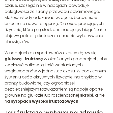
czasie, szczególnie w napojach, powoduje
dolegliwości ze strony przewodu pokarmowego.
Możesz wtedy odczuwać wzdęcia, burczenie w
brzuchu, a nawet biegunkę. Dla osób pracujących
fizycznie, które piją słodzone napoje „w biegu”, takie
objawy potrafią skutecznie utrudnić wykonywanie
obowiązków.
W napojach dla sportowców czasem łączy się
glukozę
i
fruktozę
w określonych proporcjach, aby
zwiększyć całkowitą ilość wchłanianych
węglowodanów w jednostce czasu. W codziennym
żywieniu osób aktywnych fizycznie, na przykład w
branży budowlanej czy ogrodniczej,
bezpieczniejszym rozwiązaniem są napoje oparte
głównie na glukozie lub rozcieńczonej
skrobi
, a nie
na
syropach wysokofruktozowych
.
Jak fruktoza wpływa na zdrowie