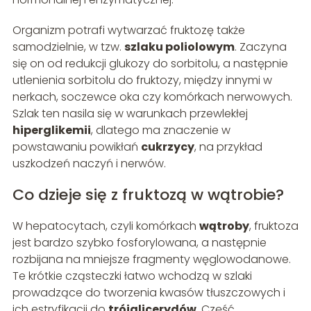
Organizm potrafi wytwarzać fruktozę także
samodzielnie, w tzw.
szlaku poliolowym
. Zaczyna
się on od redukcji glukozy do sorbitolu, a następnie
utlenienia sorbitolu do fruktozy, między innymi w
nerkach, soczewce oka czy komórkach nerwowych.
Szlak ten nasila się w warunkach przewlekłej
hiperglikemii
, dlatego ma znaczenie w
powstawaniu powikłań
cukrzycy
, na przykład
uszkodzeń naczyń i nerwów.
Co dzieje się z fruktozą w wątrobie?
W hepatocytach, czyli komórkach
wątroby
, fruktoza
jest bardzo szybko fosforylowana, a następnie
rozbijana na mniejsze fragmenty węglowodanowe.
Te krótkie cząsteczki łatwo wchodzą w szlaki
prowadzące do tworzenia kwasów tłuszczowych i
ich estryfikacji do
trójglicerydów
. Część