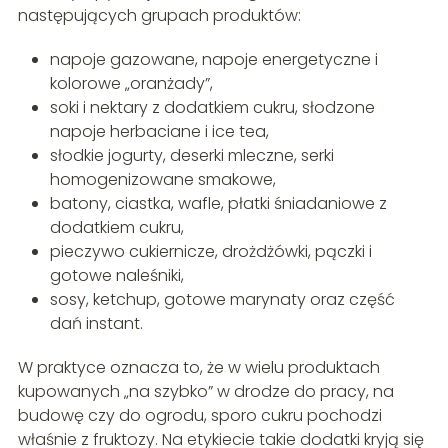
następujących grupach produktów:
napoje gazowane, napoje energetyczne i
kolorowe „oranżady”,
soki i nektary z dodatkiem cukru, słodzone
napoje herbaciane i ice tea,
słodkie jogurty, deserki mleczne, serki
homogenizowane smakowe,
batony, ciastka, wafle, płatki śniadaniowe z
dodatkiem cukru,
pieczywo cukiernicze, drożdżówki, pączki i
gotowe naleśniki,
sosy, ketchup, gotowe marynaty oraz część
dań instant.
W praktyce oznacza to, że w wielu produktach
kupowanych „na szybko” w drodze do pracy, na
budowę czy do ogrodu, sporo cukru pochodzi
właśnie z fruktozy. Na etykiecie takie dodatki kryją się