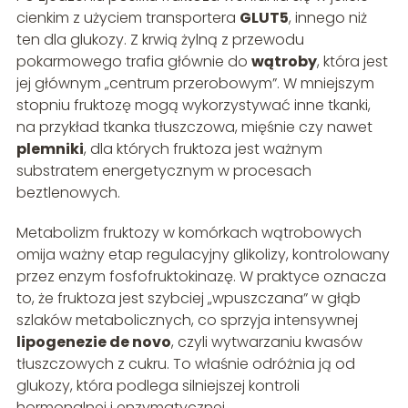
cienkim z użyciem transportera
GLUT5
, innego niż
ten dla glukozy. Z krwią żylną z przewodu
pokarmowego trafia głównie do
wątroby
, która jest
jej głównym „centrum przerobowym”. W mniejszym
stopniu fruktozę mogą wykorzystywać inne tkanki,
na przykład tkanka tłuszczowa, mięśnie czy nawet
plemniki
, dla których fruktoza jest ważnym
substratem energetycznym w procesach
beztlenowych.
Metabolizm fruktozy w komórkach wątrobowych
omija ważny etap regulacyjny glikolizy, kontrolowany
przez enzym fosfofruktokinazę. W praktyce oznacza
to, że fruktoza jest szybciej „wpuszczana” w głąb
szlaków metabolicznych, co sprzyja intensywnej
lipogenezie de novo
, czyli wytwarzaniu kwasów
tłuszczowych z cukru. To właśnie odróżnia ją od
glukozy, która podlega silniejszej kontroli
hormonalnej i enzymatycznej.