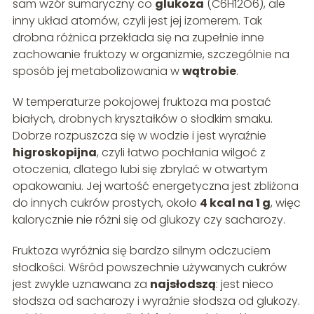
sam wzór sumaryczny co
glukoza
(C6H12O6), ale
inny układ atomów, czyli jest jej izomerem. Tak
drobna różnica przekłada się na zupełnie inne
zachowanie fruktozy w organizmie, szczególnie na
sposób jej metabolizowania w
wątrobie
.
W temperaturze pokojowej fruktoza ma postać
białych, drobnych kryształków o słodkim smaku.
Dobrze rozpuszcza się w wodzie i jest wyraźnie
higroskopijna
, czyli łatwo pochłania wilgoć z
otoczenia, dlatego lubi się zbrylać w otwartym
opakowaniu. Jej wartość energetyczna jest zbliżona
do innych cukrów prostych, około
4 kcal na 1 g
, więc
kalorycznie nie różni się od glukozy czy sacharozy.
Fruktoza wyróżnia się bardzo silnym odczuciem
słodkości. Wśród powszechnie używanych cukrów
jest zwykle uznawana za
najsłodszą
: jest nieco
słodsza od sacharozy i wyraźnie słodsza od glukozy.