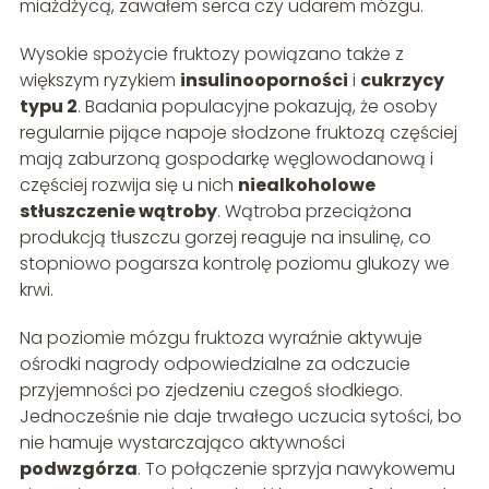
miażdżycą, zawałem serca czy udarem mózgu.
Wysokie spożycie fruktozy powiązano także z
większym ryzykiem
insulinooporności
i
cukrzycy
typu 2
. Badania populacyjne pokazują, że osoby
regularnie pijące napoje słodzone fruktozą częściej
mają zaburzoną gospodarkę węglowodanową i
częściej rozwija się u nich
niealkoholowe
stłuszczenie wątroby
. Wątroba przeciążona
produkcją tłuszczu gorzej reaguje na insulinę, co
stopniowo pogarsza kontrolę poziomu glukozy we
krwi.
Na poziomie mózgu fruktoza wyraźnie aktywuje
ośrodki nagrody odpowiedzialne za odczucie
przyjemności po zjedzeniu czegoś słodkiego.
Jednocześnie nie daje trwałego uczucia sytości, bo
nie hamuje wystarczająco aktywności
podwzgórza
. To połączenie sprzyja nawykowemu