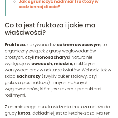
Jak ograniczyć nadmiar fruktozy w
codziennej diecie?
Co to jest fruktoza i jakie ma
właściwości?
Fruktoza
, nazywana też
cukrem owocowym
, to
organiczny związek z grupy węglowodanów
prostych, czyli
monosacharyd
. Naturalnie
występuje w
owocach
,
miodzie
, niektórych
warzywach oraz w nektarze kwiatów. Wchodzi też w
skład
sacharozy
(zwykły cukier stołowy, czyli
glukoza plus fruktoza) i innych złożonych
węglowodanów, które jesz razem z produktami
roślinnymi.
Z chemicznego punktu widzenia fruktoza należy do
grupy
ketoz
, dokładniej jest to ketoheksoza. Ma ten