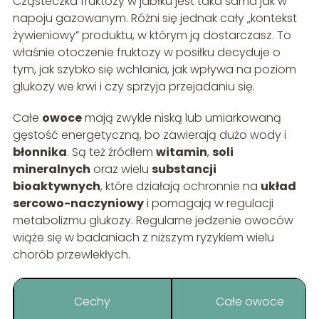
Cząsteczka fruktozy w jabłku jest taka sama jak w
napoju gazowanym. Różni się jednak cały „kontekst
żywieniowy” produktu, w którym ją dostarczasz. To
właśnie otoczenie fruktozy w posiłku decyduje o
tym, jak szybko się wchłania, jak wpływa na poziom
glukozy we krwi i czy sprzyja przejadaniu się.
Całe
owoce
mają zwykle niską lub umiarkowaną
gęstość energetyczną, bo zawierają dużo wody i
błonnika
. Są też źródłem
witamin
,
soli
mineralnych
oraz wielu
substancji
bioaktywnych
, które działają ochronnie na
układ
sercowo-naczyniowy
i pomagają w regulacji
metabolizmu glukozy. Regularne jedzenie owoców
wiąże się w badaniach z niższym ryzykiem wielu
chorób przewlekłych.
Cechy
Całe owoce