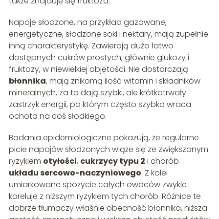
także znajduje się fruktoza.
Napoje słodzone, na przykład gazowane,
energetyczne, słodzone soki i nektary, mają zupełnie
inną charakterystykę. Zawierają dużo łatwo
dostępnych cukrów prostych, głównie glukozy i
fruktozy, w niewielkiej objętości. Nie dostarczają
błonnika
, mają znikomą ilość witamin i składników
mineralnych, za to dają szybki, ale krótkotrwały
zastrzyk energii, po którym często szybko wraca
ochota na coś słodkiego.
Badania epidemiologiczne pokazują, że regularne
picie napojów słodzonych wiąże się ze zwiększonym
ryzykiem
otyłości
,
cukrzycy typu 2
i chorób
układu sercowo-naczyniowego
. Z kolei
umiarkowane spożycie całych owoców zwykle
koreluje z niższym ryzykiem tych chorób. Różnice te
dobrze tłumaczy właśnie obecność błonnika, niższa