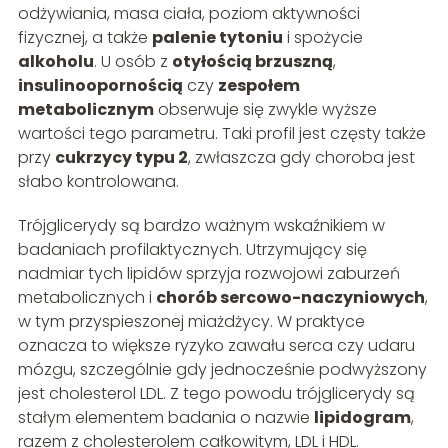
odżywiania, masa ciała, poziom aktywności
fizycznej, a także
palenie tytoniu
i spożycie
alkoholu
. U osób z
otyłością brzuszną
,
insulinoopornością
czy
zespołem
metabolicznym
obserwuje się zwykle wyższe
wartości tego parametru. Taki profil jest częsty także
przy
cukrzycy typu 2
, zwłaszcza gdy choroba jest
słabo kontrolowana.
Trójglicerydy są bardzo ważnym wskaźnikiem w
badaniach profilaktycznych. Utrzymujący się
nadmiar tych lipidów sprzyja rozwojowi zaburzeń
metabolicznych i
chorób sercowo-naczyniowych
,
w tym przyspieszonej miażdżycy. W praktyce
oznacza to większe ryzyko zawału serca czy udaru
mózgu, szczególnie gdy jednocześnie podwyższony
jest cholesterol LDL. Z tego powodu trójglicerydy są
stałym elementem badania o nazwie
lipidogram
,
razem z cholesterolem całkowitym, LDL i HDL.