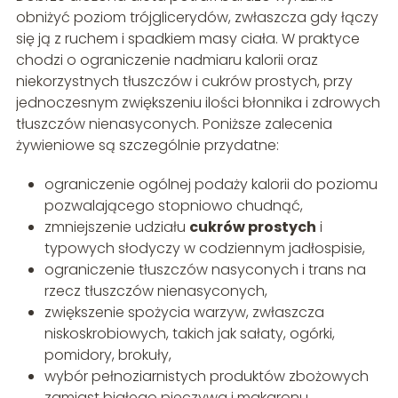
obniżyć poziom trójglicerydów, zwłaszcza gdy łączy
się ją z ruchem i spadkiem masy ciała. W praktyce
chodzi o ograniczenie nadmiaru kalorii oraz
niekorzystnych tłuszczów i cukrów prostych, przy
jednoczesnym zwiększeniu ilości błonnika i zdrowych
tłuszczów nienasyconych. Poniższe zalecenia
żywieniowe są szczególnie przydatne:
ograniczenie ogólnej podaży kalorii do poziomu
pozwalającego stopniowo chudnąć,
zmniejszenie udziału
cukrów prostych
i
typowych słodyczy w codziennym jadłospisie,
ograniczenie tłuszczów nasyconych i trans na
rzecz tłuszczów nienasyconych,
zwiększenie spożycia warzyw, zwłaszcza
niskoskrobiowych, takich jak sałaty, ogórki,
pomidory, brokuły,
wybór pełnoziarnistych produktów zbożowych
zamiast białego pieczywa i makaronu,