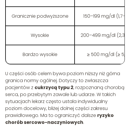
Granicznie podwyższone
150–199 mg/dl (1,7–2
Wysokie
200–499 mg/dl (2,3–5
Bardzo wysokie
≥ 500 mg/dl (≥ 5,7
U części osób celem bywa poziom niższy niż górna
granica normy ogólnej. Dotyczy to zwłaszcza
pacjentów z
cukrzycą typu 2
, rozpoznaną chorobą
serca, po przebytym zawale lub udarze. W takich
sytuacjach lekarz często ustala indywidualny
poziom docelowy, bliżej dolnej części zakresu
prawidłowego. Ma to ograniczyć dalsze
ryzyko
chorób sercowo-naczyniowych
.