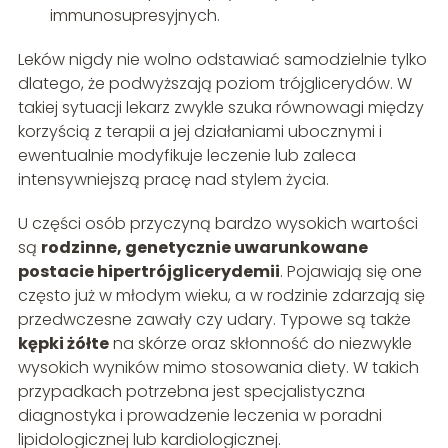
immunosupresyjnych.
Leków nigdy nie wolno odstawiać samodzielnie tylko
dlatego, że podwyższają poziom trójglicerydów. W
takiej sytuacji lekarz zwykle szuka równowagi między
korzyścią z terapii a jej działaniami ubocznymi i
ewentualnie modyfikuje leczenie lub zaleca
intensywniejszą pracę nad stylem życia.
U części osób przyczyną bardzo wysokich wartości
są
rodzinne, genetycznie uwarunkowane
postacie hipertrójglicerydemii
. Pojawiają się one
często już w młodym wieku, a w rodzinie zdarzają się
przedwczesne zawały czy udary. Typowe są także
kępki żółte
na skórze oraz skłonność do niezwykle
wysokich wyników mimo stosowania diety. W takich
przypadkach potrzebna jest specjalistyczna
diagnostyka i prowadzenie leczenia w poradni
lipidologicznej lub kardiologicznej.