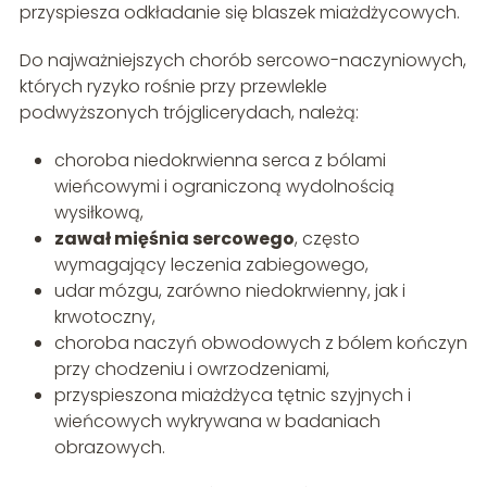
przyspiesza odkładanie się blaszek miażdżycowych.
Do najważniejszych chorób sercowo-naczyniowych,
których ryzyko rośnie przy przewlekle
podwyższonych trójglicerydach, należą:
choroba niedokrwienna serca z bólami
wieńcowymi i ograniczoną wydolnością
wysiłkową,
zawał mięśnia sercowego
, często
wymagający leczenia zabiegowego,
udar mózgu, zarówno niedokrwienny, jak i
krwotoczny,
choroba naczyń obwodowych z bólem kończyn
przy chodzeniu i owrzodzeniami,
przyspieszona miażdżyca tętnic szyjnych i
wieńcowych wykrywana w badaniach
obrazowych.