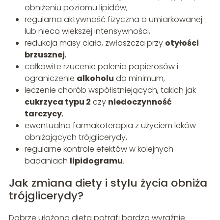
obniżeniu poziomu lipidów,
regularna aktywność fizyczna o umiarkowanej
lub nieco większej intensywności,
redukcja masy ciała, zwłaszcza przy
otyłości
brzusznej
,
całkowite rzucenie palenia papierosów i
ograniczenie
alkoholu
do minimum,
leczenie chorób współistniejących, takich jak
cukrzyca typu 2
czy
niedoczynność
tarczycy
,
ewentualna farmakoterapia z użyciem leków
obniżających trójglicerydy,
regularne kontrole efektów w kolejnych
badaniach
lipidogramu
.
Jak zmiana diety i stylu życia obniża
trójglicerydy?
Dobrze ułożona dieta potrafi bardzo wyraźnie