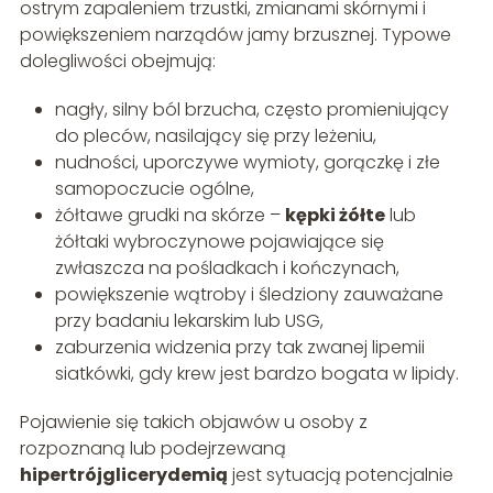
ostrym zapaleniem trzustki, zmianami skórnymi i
powiększeniem narządów jamy brzusznej. Typowe
dolegliwości obejmują:
nagły, silny ból brzucha, często promieniujący
do pleców, nasilający się przy leżeniu,
nudności, uporczywe wymioty, gorączkę i złe
samopoczucie ogólne,
żółtawe grudki na skórze –
kępki żółte
lub
żółtaki wybroczynowe pojawiające się
zwłaszcza na pośladkach i kończynach,
powiększenie wątroby i śledziony zauważane
przy badaniu lekarskim lub USG,
zaburzenia widzenia przy tak zwanej lipemii
siatkówki, gdy krew jest bardzo bogata w lipidy.
Pojawienie się takich objawów u osoby z
rozpoznaną lub podejrzewaną
hipertrójglicerydemią
jest sytuacją potencjalnie