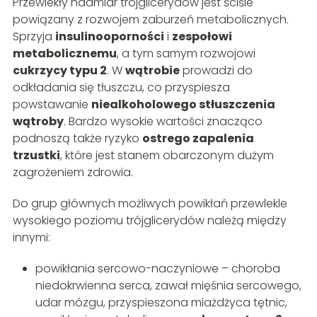
Przewlekły nadmiar trójglicerydów jest ściśle
powiązany z rozwojem zaburzeń metabolicznych.
Sprzyja
insulinooporności
i
zespołowi
metabolicznemu
, a tym samym rozwojowi
cukrzycy typu 2
. W
wątrobie
prowadzi do
odkładania się tłuszczu, co przyspiesza
powstawanie
niealkoholowego stłuszczenia
wątroby
. Bardzo wysokie wartości znacząco
podnoszą także ryzyko
ostrego zapalenia
trzustki
, które jest stanem obarczonym dużym
zagrożeniem zdrowia.
Do grup głównych możliwych powikłań przewlekle
wysokiego poziomu trójglicerydów należą między
innymi:
powikłania sercowo-naczyniowe – choroba
niedokrwienna serca, zawał mięśnia sercowego,
udar mózgu, przyspieszona miażdżyca tętnic,