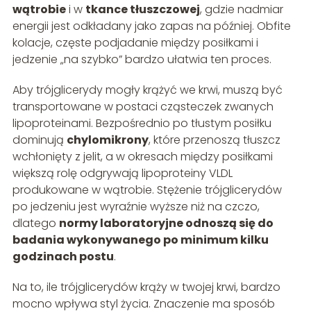
wątrobie
i w
tkance tłuszczowej
, gdzie nadmiar
energii jest odkładany jako zapas na później. Obfite
kolacje, częste podjadanie między posiłkami i
jedzenie „na szybko” bardzo ułatwia ten proces.
Aby trójglicerydy mogły krążyć we krwi, muszą być
transportowane w postaci cząsteczek zwanych
lipoproteinami. Bezpośrednio po tłustym posiłku
dominują
chylomikrony
, które przenoszą tłuszcz
wchłonięty z jelit, a w okresach między posiłkami
większą rolę odgrywają lipoproteiny VLDL
produkowane w wątrobie. Stężenie trójglicerydów
po jedzeniu jest wyraźnie wyższe niż na czczo,
dlatego
normy laboratoryjne odnoszą się do
badania wykonywanego po minimum kilku
godzinach postu
.
Na to, ile trójglicerydów krąży w twojej krwi, bardzo
mocno wpływa styl życia. Znaczenie ma sposób