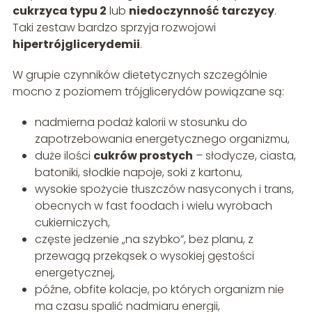
cukrzyca typu 2
lub
niedoczynność tarczycy
.
Taki zestaw bardzo sprzyja rozwojowi
hipertrójglicerydemii
.
W grupie czynników dietetycznych szczególnie
mocno z poziomem trójglicerydów powiązane są:
nadmierna podaż kalorii w stosunku do
zapotrzebowania energetycznego organizmu,
duże ilości
cukrów prostych
– słodycze, ciasta,
batoniki, słodkie napoje, soki z kartonu,
wysokie spożycie tłuszczów nasyconych i trans,
obecnych w fast foodach i wielu wyrobach
cukierniczych,
częste jedzenie „na szybko”, bez planu, z
przewagą przekąsek o wysokiej gęstości
energetycznej,
późne, obfite kolacje, po których organizm nie
ma czasu spalić nadmiaru energii,