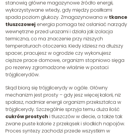
stanowią główne magazynowe źródło energii,
wykorzystywane wtedy, gdy między posiłkami
spada poziom glukozy. Zmagazynowana w
tkance
tłuszczowej
energia pomaga też osłaniać narządy
wewnętrzne przed urazami i działa jak izolacja
termiczna, co ma znaczenie przy niższych
temperaturach otoczenia. Kiedy idziesz na dłuższy
spacer, pracujesz w ogrodzie czy wykonujesz
cięższe prace domowe, organizm stopniowo sięga
po rezerwy zgromadzone właśnie w postaci
trójglicerydów.
Skąd biorą się trójglicerydy w ogóle. Główny
mechanizm jest prosty – gdy jesz więcej kalorii, niż
spalasz, nadmiar energii organizm przekształca w
trójglicerydy. Szczególnie sprzyja temu duża ilość
cukrów prostych
i tłuszczów w diecie, a także tak
zwane puste kalorie z przekąsek i słodkich napojów.
Proces syntezy zachodzi przede wszystkim w