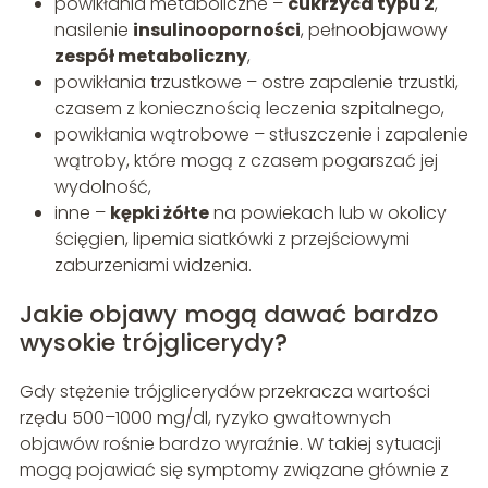
powikłania metaboliczne –
cukrzyca typu 2
,
nasilenie
insulinooporności
, pełnoobjawowy
zespół metaboliczny
,
powikłania trzustkowe – ostre zapalenie trzustki,
czasem z koniecznością leczenia szpitalnego,
powikłania wątrobowe – stłuszczenie i zapalenie
wątroby, które mogą z czasem pogarszać jej
wydolność,
inne –
kępki żółte
na powiekach lub w okolicy
ścięgien, lipemia siatkówki z przejściowymi
zaburzeniami widzenia.
Jakie objawy mogą dawać bardzo
wysokie trójglicerydy?
Gdy stężenie trójglicerydów przekracza wartości
rzędu 500–1000 mg/dl, ryzyko gwałtownych
objawów rośnie bardzo wyraźnie. W takiej sytuacji
mogą pojawiać się symptomy związane głównie z