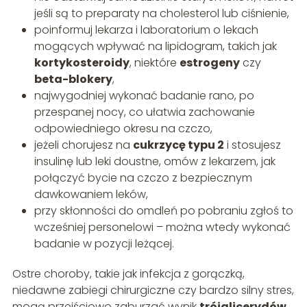
jeśli są to preparaty na cholesterol lub ciśnienie,
poinformuj lekarza i laboratorium o lekach
mogących wpływać na lipidogram, takich jak
kortykosteroidy
, niektóre
estrogeny
czy
beta-blokery
,
najwygodniej wykonać badanie rano, po
przespanej nocy, co ułatwia zachowanie
odpowiedniego okresu na czczo,
jeżeli chorujesz na
cukrzycę typu 2
i stosujesz
insulinę lub leki doustne, omów z lekarzem, jak
połączyć bycie na czczo z bezpiecznym
dawkowaniem leków,
przy skłonności do omdleń po pobraniu zgłoś to
wcześniej personelowi – można wtedy wykonać
badanie w pozycji leżącej.
Ostre choroby, takie jak infekcja z gorączką,
niedawne zabiegi chirurgiczne czy bardzo silny stres,
mogą przejściowo zaburzać wynik
trójglicerydów
.