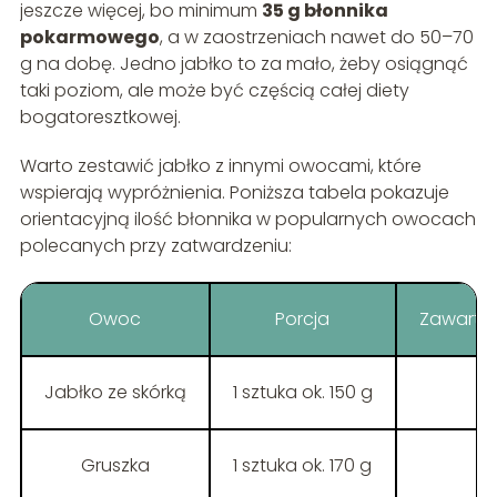
jeszcze więcej, bo minimum
35 g błonnika
pokarmowego
, a w zaostrzeniach nawet do 50–70
g na dobę. Jedno jabłko to za mało, żeby osiągnąć
taki poziom, ale może być częścią całej diety
bogatoresztkowej.
Warto zestawić jabłko z innymi owocami, które
wspierają wypróżnienia. Poniższa tabela pokazuje
orientacyjną ilość błonnika w popularnych owocach
polecanych przy zatwardzeniu:
Owoc
Porcja
Zawartoś
Jabłko ze skórką
1 sztuka ok. 150 g
Gruszka
1 sztuka ok. 170 g