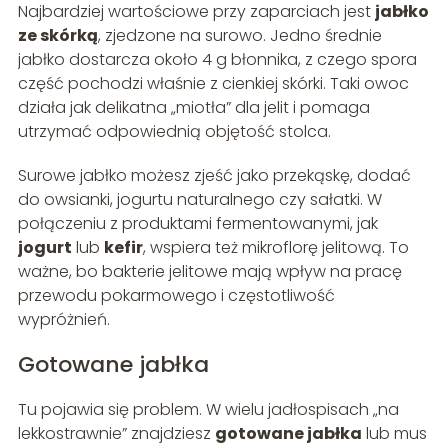
Najbardziej wartościowe przy zaparciach jest
jabłko
ze skórką
, zjedzone na surowo. Jedno średnie
jabłko dostarcza około 4 g błonnika, z czego spora
część pochodzi właśnie z cienkiej skórki. Taki owoc
działa jak delikatna „miotła” dla jelit i pomaga
utrzymać odpowiednią objętość stolca.
Surowe jabłko możesz zjeść jako przekąskę, dodać
do owsianki, jogurtu naturalnego czy sałatki. W
połączeniu z produktami fermentowanymi, jak
jogurt
lub
kefir
, wspiera też mikroflorę jelitową. To
ważne, bo bakterie jelitowe mają wpływ na pracę
przewodu pokarmowego i częstotliwość
wypróżnień.
Gotowane jabłka
Tu pojawia się problem. W wielu jadłospisach „na
lekkostrawnie” znajdziesz
gotowane jabłka
lub mus