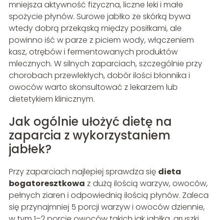
mniejsza aktywność fizyczna, liczne leki i małe
spożycie płynów. Surowe jabłko ze skórką bywa
wtedy dobrą przekąską między posiłkami, ale
powinno iść w parze z piciem wody, włączeniem
kasz, otrębów i fermentowanych produktów
mlecznych. W silnych zaparciach, szczególnie przy
chorobach przewlekłych, dobór ilości błonnika i
owoców warto skonsultować z lekarzem lub
dietetykiem klinicznym.
Jak ogólnie ułożyć dietę na
zaparcia z wykorzystaniem
jabłek?
Przy zaparciach najlepiej sprawdza się
dieta
bogatoresztkowa
z dużą ilością warzyw, owoców,
pełnych ziaren i odpowiednią ilością płynów. Zaleca
się przynajmniej 5 porcji warzyw i owoców dziennie,
w tym 1–2 porcje owoców takich jak jabłka, gruszki,