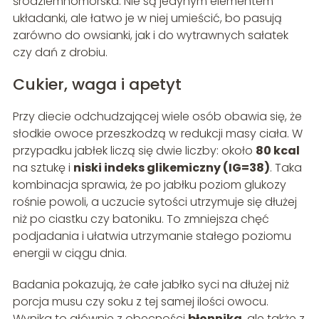
śródziemnomorska. Nie są jedynym elementem
układanki, ale łatwo je w niej umieścić, bo pasują
zarówno do owsianki, jak i do wytrawnych sałatek
czy dań z drobiu.
Cukier, waga i apetyt
Przy diecie odchudzającej wiele osób obawia się, że
słodkie owoce przeszkodzą w redukcji masy ciała. W
przypadku jabłek liczą się dwie liczby: około
80 kcal
na sztukę i
niski indeks glikemiczny (IG=38)
. Taka
kombinacja sprawia, że po jabłku poziom glukozy
rośnie powoli, a uczucie sytości utrzymuje się dłużej
niż po ciastku czy batoniku. To zmniejsza chęć
podjadania i ułatwia utrzymanie stałego poziomu
energii w ciągu dnia.
Badania pokazują, że całe jabłko syci na dłużej niż
porcja musu czy soku z tej samej ilości owocu.
Wynika to głównie z obecności
błonnika
, ale także z