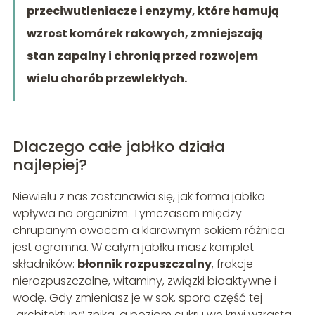
przeciwutleniacze i enzymy, które hamują
wzrost komórek rakowych, zmniejszają
stan zapalny i chronią przed rozwojem
wielu chorób przewlekłych.
Dlaczego całe jabłko działa
najlepiej?
Niewielu z nas zastanawia się, jak forma jabłka
wpływa na organizm. Tymczasem między
chrupanym owocem a klarownym sokiem różnica
jest ogromna. W całym jabłku masz komplet
składników:
błonnik rozpuszczalny
, frakcje
nierozpuszczalne, witaminy, związki bioaktywne i
wodę. Gdy zmieniasz je w sok, spora część tej
„architektury” znika, a poziom cukru we krwi wzrasta