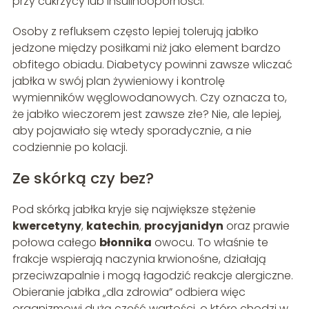
przy cukrzycy lub insulinooporności.
Osoby z refluksem często lepiej tolerują jabłko
jedzone między posiłkami niż jako element bardzo
obfitego obiadu. Diabetycy powinni zawsze wliczać
jabłka w swój plan żywieniowy i kontrolę
wymienników węglowodanowych. Czy oznacza to,
że jabłko wieczorem jest zawsze złe? Nie, ale lepiej,
aby pojawiało się wtedy sporadycznie, a nie
codziennie po kolacji.
Ze skórką czy bez?
Pod skórką jabłka kryje się największe stężenie
kwercetyny
,
katechin
,
procyjanidyn
oraz prawie
połowa całego
błonnika
owocu. To właśnie te
frakcje wspierają naczynia krwionośne, działają
przeciwzapalnie i mogą łagodzić reakcje alergiczne.
Obieranie jabłka „dla zdrowia” odbiera więc
organizmowi dużą część wartości, o które chodzi w