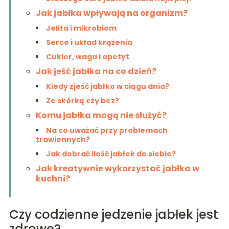
Jak jabłka wpływają na organizm?
Jelita i mikrobiom
Serce i układ krążenia
Cukier, waga i apetyt
Jak jeść jabłka na co dzień?
Kiedy zjeść jabłko w ciągu dnia?
Ze skórką czy bez?
Komu jabłka mogą nie służyć?
Na co uważać przy problemach
trawiennych?
Jak dobrać ilość jabłek do siebie?
Jak kreatywnie wykorzystać jabłka w
kuchni?
Czy codzienne jedzenie jabłek jest
zdrowe?