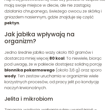
mają swoje miejsce w diecie, ale nie zastąpią
działania chrupanego, świeżego owocu ze skórką i
gniazdem nasiennym, gdzie znajduje się część
pektyn
.
Jak jabłka wpływają na
organizm?
Jedno średnie jabłko waży około 150 gramów i
dostarcza mniej więcej
80 kcal
. To niewiele, biorąc
pod uwagę, że w pakiecie dostajesz solidną porcję
błonnika pokarmowego
(około 3,6 g) oraz sporo
wody
. Ten zestaw uruchamia w organizmie wiele
korzystnych procesów, od pracy jelit po kondycję
naczyń krwionośnych.
Jelita i mikrobiom
Zaparcia, wzdęcia, wahania rytmu wypróżnień –