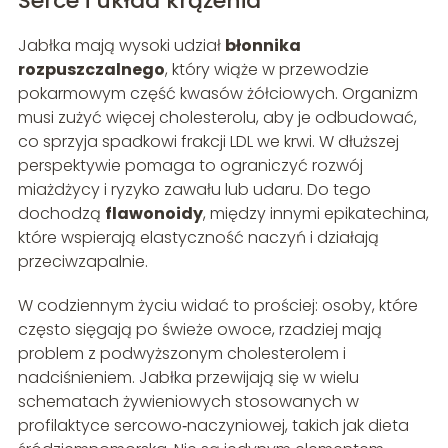
Serce i układ krążenia
Jabłka mają wysoki udział
błonnika
rozpuszczalnego
, który wiąże w przewodzie
pokarmowym część kwasów żółciowych. Organizm
musi zużyć więcej cholesterolu, aby je odbudować,
co sprzyja spadkowi frakcji LDL we krwi. W dłuższej
perspektywie pomaga to ograniczyć rozwój
miażdżycy i ryzyko zawału lub udaru. Do tego
dochodzą
flawonoidy
, między innymi epikatechina,
które wspierają elastyczność naczyń i działają
przeciwzapalnie.
W codziennym życiu widać to prościej: osoby, które
często sięgają po świeże owoce, rzadziej mają
problem z podwyższonym cholesterolem i
nadciśnieniem. Jabłka przewijają się w wielu
schematach żywieniowych stosowanych w
profilaktyce sercowo‑naczyniowej, takich jak dieta