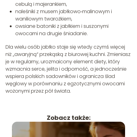
cebulą i majerankiem,
naleśniki z musem jabłkowo‑malinowym i
waniliowym twarożkiem,
owsiane batoniki z jabłkiem i suszonymi
owocami na drugie śniadanie.
Dla wielu osób jabłko staje się wtedy czymś więcej
niż „awaryjną” przekąską z biurowej kuchni. Zmieniasz
je w regularny, urozmaicony element diety, który
wzmacnia serce, jelita i odporność, a jednocześnie
wspiera polskich sadowników i ogranicza ślad
węglowy w porównaniu z egzotycznymi owocami
wożonymi przez pół świata.
Zobacz także: