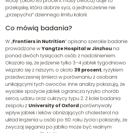
wody (około 85 procent masy owocu) daje to
przekąskę, która dobrze syci, a jednocześnie nie
„przepycha” dziennego limitu kalorii.
Co mówią badania?
W „
Frontiers in Nutrition
” opisano szerokie badanie
prowadzone w
Yangtze Hospital w Jinzhou
na
ponad dwóch tysiącach osób z nadciśnieniem.
Okazało się, że jedzenie tylko 3–4 jabłek tygodniowo
wiązało się z niższym, o około
39 procent
, ryzykiem
przedwczesnej śmierci w porównaniu z osobami
unikającymi tych owoców. Inne analizy pokazują, że
wysokie spożycie jabłek ogranicza ryzyko chorób
serca, udaru oraz cukrzycy typu 2. Z kolei badania
zespołu z
University of Oxford
porównywały
wpływ jabłek i leków obniżających cholesterol na
układ krążenia u osób po 50. roku życia i pokazały, że
zwyczaj sięgania po jabłko może być realnym