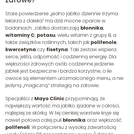
Stare powiedzenie „jedno jabłko dziennie trzyma
lekarza z daleka” ma dziś mocne oparcie w
badaniach. Jabłka dostarczają
błonnika
,
witaminy C
,
potasu
, wielu witamin z grupy B, a
także związków roślinnych, takich jak
polifenole
,
kwercetyna
czy
fisetyna
. Taki zestaw wspiera
serce, jelita, odporność i codzienną energię. Dla
większości zdrowych osób codzienne jedzenie
jabłek jest bezpieczne i bardzo korzystne, o ile
owoce są elementem urozmaiconego menu, a nie
jedyną „magiczną” strategią na zdrowie.
Specjaliści z
Mayo Clinic
przypominają, że
największą wartość ma jabłko zjadane w całości,
najlepiej ze skórką. W tej cienkiej warstwie kryje się
nawet połowa całej puli
błonnika
oraz większość
polifenoli
. W połączeniu z wysoką zawartością