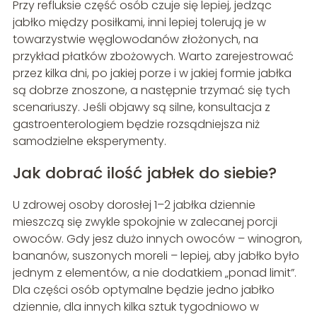
Przy refluksie część osób czuje się lepiej, jedząc
jabłko między posiłkami, inni lepiej tolerują je w
towarzystwie węglowodanów złożonych, na
przykład płatków zbożowych. Warto zarejestrować
przez kilka dni, po jakiej porze i w jakiej formie jabłka
są dobrze znoszone, a następnie trzymać się tych
scenariuszy. Jeśli objawy są silne, konsultacja z
gastroenterologiem będzie rozsądniejsza niż
samodzielne eksperymenty.
Jak dobrać ilość jabłek do siebie?
U zdrowej osoby dorosłej 1–2 jabłka dziennie
mieszczą się zwykle spokojnie w zalecanej porcji
owoców. Gdy jesz dużo innych owoców – winogron,
bananów, suszonych moreli – lepiej, aby jabłko było
jednym z elementów, a nie dodatkiem „ponad limit”.
Dla części osób optymalne będzie jedno jabłko
dziennie, dla innych kilka sztuk tygodniowo w