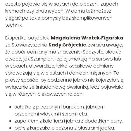
często pojawia się w sosach do pieczeni, zupach
kremach czy chutneyach. W domu też możesz
sięgać po takie pomysły bez skomplikowanych
technik.
Ekspertka od jabłek,
Magdalena Wrotek‑Figarska
ze Stowarzyszenia
Sady Grójeckie
, zwraca uwagę,
że dobór odmiany ma znaczenie. Soczyste, słodkie
owoce, jak Szampion, lepiej smakują na surowo lub
w sokach, a twardsze, lekko kwaskowe odmiany
sprawdzają się w ciastach i daniach mięsnych. To
prosty sposób, by codzienne jabłko nie kojarzyło się
wyłącznie ze śniadaniową owsianką, lecz pojawiało
się w różnych, ciekawszych rolach:
sałatka z pieczonym burakiem, jabłkiem,
orzechami włoskimi i serem feta,
zupa krem z kalafiora i jabłka z dodatkiem curry,
pierś z kurczaka pieczona z plastrami jabłka,