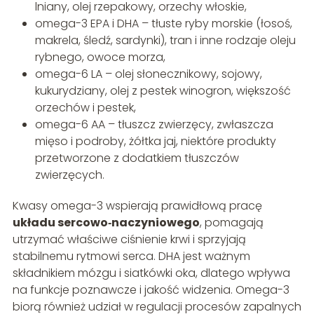
lniany, olej rzepakowy, orzechy włoskie,
omega-3 EPA i DHA – tłuste ryby morskie (łosoś,
makrela, śledź, sardynki), tran i inne rodzaje oleju
rybnego, owoce morza,
omega-6 LA – olej słonecznikowy, sojowy,
kukurydziany, olej z pestek winogron, większość
orzechów i pestek,
omega-6 AA – tłuszcz zwierzęcy, zwłaszcza
mięso i podroby, żółtka jaj, niektóre produkty
przetworzone z dodatkiem tłuszczów
zwierzęcych.
Kwasy omega-3 wspierają prawidłową pracę
układu sercowo‑naczyniowego
, pomagają
utrzymać właściwe ciśnienie krwi i sprzyjają
stabilnemu rytmowi serca. DHA jest ważnym
składnikiem mózgu i siatkówki oka, dlatego wpływa
na funkcje poznawcze i jakość widzenia. Omega-3
biorą również udział w regulacji procesów zapalnych