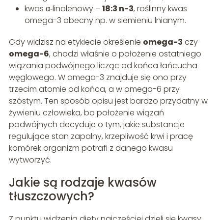
kwas α‑linolenowy –
18:3 n-3
, roślinny kwas
omega-3 obecny np. w siemieniu lnianym.
Gdy widzisz na etykiecie określenie
omega-3
czy
omega-6
, chodzi właśnie o położenie ostatniego
wiązania podwójnego licząc od końca łańcucha
węglowego. W omega-3 znajduje się ono przy
trzecim atomie od końca, a w omega-6 przy
szóstym. Ten sposób opisu jest bardzo przydatny w
żywieniu człowieka, bo położenie wiązań
podwójnych decyduje o tym, jakie substancje
regulujące stan zapalny, krzepliwość krwi i pracę
komórek organizm potrafi z danego kwasu
wytworzyć.
Jakie są rodzaje kwasów
tłuszczowych?
Z punktu widzenia diety najczęściej dzieli się kwasy