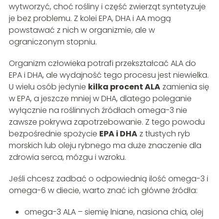
wytworzyć, choć rośliny i część zwierząt syntetyzuje
je bez problemu. Z kolei EPA, DHA i AA mogą
powstawać z nich w organizmie, ale w
ograniczonym stopniu.
Organizm człowieka potrafi przekształcać ALA do
EPA i DHA, ale wydajność tego procesu jest niewielka.
U wielu osób jedynie
kilka procent ALA
zamienia się
w EPA, a jeszcze mniej w DHA, dlatego poleganie
wyłącznie na roślinnych źródłach omega-3 nie
zawsze pokrywa zapotrzebowanie. Z tego powodu
bezpośrednie spożycie
EPA i DHA
z tłustych ryb
morskich lub oleju rybnego ma duże znaczenie dla
zdrowia serca, mózgu i wzroku.
Jeśli chcesz zadbać o odpowiednią ilość omega-3 i
omega-6 w diecie, warto znać ich główne źródła:
omega-3 ALA – siemię lniane, nasiona chia, olej