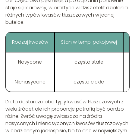
olej częściowo gęstnieje, a po ogrzaniu ponownie
staje się klarowny, w praktyce widzisz efekt działania
różnych typów kwasów tłuszczowych w jednej
butelce.
Rodzaj kwasów
Stan w temp. pokojowej
Nasycone
często stałe
tł
Nienasycone
często ciekłe
Dieta dostarcza oba typy kwasów tłuszczowych z
wielu źródeł, ale ich proporcje potrafią być bardzo
różne. Zwróć uwagę zwłaszcza na źródła
nasyconych i nienasyconych kwasów tłuszczowych
w codziennym jadłospisie, bo to one w największym