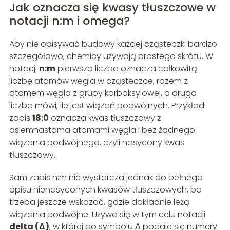
Jak oznacza się kwasy tłuszczowe w
notacji n:m i omega?
Aby nie opisywać budowy każdej cząsteczki bardzo
szczegółowo, chemicy używają prostego skrótu. W
notacji
n:m
pierwsza liczba oznacza całkowitą
liczbę atomów węgla w cząsteczce, razem z
atomem węgla z grupy karboksylowej, a druga
liczba mówi, ile jest wiązań podwójnych. Przykład:
zapis
18:0
oznacza kwas tłuszczowy z
osiemnastoma atomami węgla i bez żadnego
wiązania podwójnego, czyli nasycony kwas
tłuszczowy.
Sam zapis n:m nie wystarcza jednak do pełnego
opisu nienasyconych kwasów tłuszczowych, bo
trzeba jeszcze wskazać, gdzie dokładnie leżą
wiązania podwójne. Używa się w tym celu notacji
delta (Δ)
, w której po symbolu Δ podaje się numery