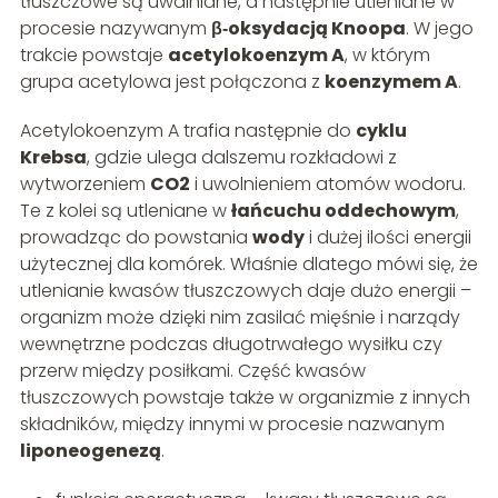
tłuszczowe są uwalniane, a następnie utleniane w
procesie nazywanym
β‑oksydacją Knoopa
. W jego
trakcie powstaje
acetylokoenzym A
, w którym
grupa acetylowa jest połączona z
koenzymem A
.
Acetylokoenzym A trafia następnie do
cyklu
Krebsa
, gdzie ulega dalszemu rozkładowi z
wytworzeniem
CO2
i uwolnieniem atomów wodoru.
Te z kolei są utleniane w
łańcuchu oddechowym
,
prowadząc do powstania
wody
i dużej ilości energii
użytecznej dla komórek. Właśnie dlatego mówi się, że
utlenianie kwasów tłuszczowych daje dużo energii –
organizm może dzięki nim zasilać mięśnie i narządy
wewnętrzne podczas długotrwałego wysiłku czy
przerw między posiłkami. Część kwasów
tłuszczowych powstaje także w organizmie z innych
składników, między innymi w procesie nazwanym
liponeogenezą
.