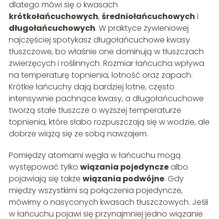
dlatego mówi się o kwasach
krótkołańcuchowych
,
średniołańcuchowych
i
długołańcuchowych
. W praktyce żywieniowej
najczęściej spotykasz długołańcuchowe kwasy
tłuszczowe, bo właśnie one dominują w tłuszczach
zwierzęcych i roślinnych. Rozmiar łańcucha wpływa
na temperaturę topnienia, lotność oraz zapach.
Krótkie łańcuchy dają bardziej lotne, często
intensywnie pachnące kwasy, a długołańcuchowe
tworzą stałe tłuszcze o wyższej temperaturze
topnienia, które słabo rozpuszczają się w wodzie, ale
dobrze wiążą się ze sobą nawzajem.
Pomiędzy atomami węgla w łańcuchu mogą
występować tylko
wiązania pojedyncze
albo
pojawiają się także
wiązania podwójne
. Gdy
między wszystkimi są połączenia pojedyncze,
mówimy o nasyconych kwasach tłuszczowych. Jeśli
w łańcuchu pojawi się przynajmniej jedno wiązanie