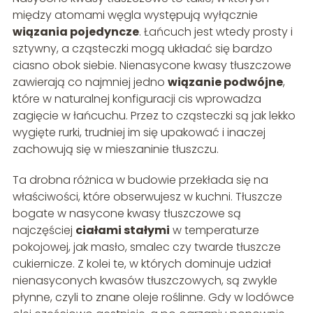
między atomami węgla występują wyłącznie
wiązania pojedyncze
. Łańcuch jest wtedy prosty i
sztywny, a cząsteczki mogą układać się bardzo
ciasno obok siebie. Nienasycone kwasy tłuszczowe
zawierają co najmniej jedno
wiązanie podwójne
,
które w naturalnej konfiguracji cis wprowadza
zagięcie w łańcuchu. Przez to cząsteczki są jak lekko
wygięte rurki, trudniej im się upakować i inaczej
zachowują się w mieszaninie tłuszczu.
Ta drobna różnica w budowie przekłada się na
właściwości, które obserwujesz w kuchni. Tłuszcze
bogate w nasycone kwasy tłuszczowe są
najczęściej
ciałami stałymi
w temperaturze
pokojowej, jak masło, smalec czy twarde tłuszcze
cukiernicze. Z kolei te, w których dominuje udział
nienasyconych kwasów tłuszczowych, są zwykle
płynne, czyli to znane oleje roślinne. Gdy w lodówce