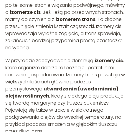
po tej samej stronie wiązania podwójnego, mówimy
o
izomerze cis
. Jeśli leżą po przeciwnych stronach,
mamy do czynienia z
izomerem trans
. To drobne
przesunięcie zmienia kształt cząsteczki. Izomery cis
wprowadzają wyraźne zagięcia, a trans sprawiają,
że łańcuch bardziej przypomina prostą cząsteczkę
nasyconą.
W przyrodzie zdecydowanie dominują
izomery cis
,
które organizm dobrze rozpoznaje i potrafi nimi
sprawnie gospodarować. Izomery trans powstają w
większych ilościach głównie podczas
przemysłowego
utwardzania (uwodorniania)
olejów roślinnych
, kiedy z ciekłego oleju produkuje
się twardą margarynę czy tłuszcz cukierniczy.
Pojawiają się także w trakcie wielokrotnego
podgrzewania olejów do wysokiej temperatury, na
przykład podczas smażenia w głębokim tłuszczu
przez długi czas.