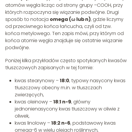
atomów węgla licząc od strony grupy –COOH, przy
których rozpoczyna się wiązanie podwójne. Drugi
sposób to notacja
omega (ω lub n)
, gdzie liczymy
od przeciwnego końca łańcucha, czyli od tzw.
końca metylowego. Ten zapis mówi, przy którym od
końca atomie węgla znajduje się ostatnie wiązanie
podwójne.
Poniżej kilka przykładów często spotykanych kwasów
tłuszczowych zapisanych w tej formie:
kwas stearynowy –
18:0
, typowy nasycony kwas
tłuszczowy obecny m.in. w tłuszczach
zwierzęcych,
kwas oleinowy –
18:1 n-9
, główny
jednonienasycony kwas tłuszczowy w oliwie z
oliwek,
kwas linolowy –
18:2 n-6
, podstawowy kwas
omega-6 w wielu olejach roślinnych,