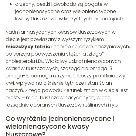
orzechy, pestki i awokado są bogate w
jednonienasycone oraz wielonienasycone
kwasy tłuszczowe w korzystnych proporcjach.
Nadmiar nasyconych kwasów tłuszczowych w
diecie jest powiązany z wyższym ryzykiem
miażdżycy tętnic
i chorób sercowo‑naczyniowych,
bo sprzyja podwyższeniu stężenia „złego”
cholesterolu LDL. Właściwy udział nienasyconych
kwasów tłuszczowych, szczególnie omega-3 i
omega-6, pomaga utrzymać lepszy profil lipidowy
krwi, wpływa na ciśnienie tętnicze i stan ścian
naczyń. Z tego powodu kierunek zmian w diecie jest
prosty – mniej tłuszczów nasyconych, więcej
rozsądnie dobranych tłuszczów roślinnych i ryb.
Co wyróżnia jednonienasycone i
wielonienasycone kwasy
tłuszczowe?