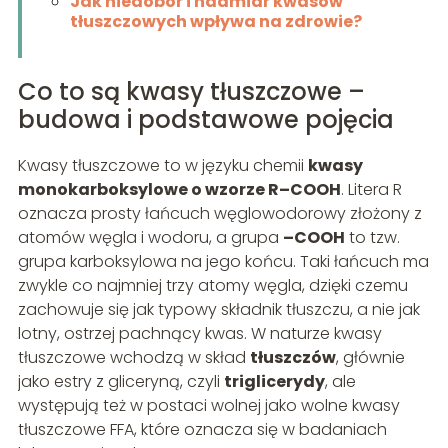
Jak niedobór i nadmiar kwasów
tłuszczowych wpływa na zdrowie?
Co to są kwasy tłuszczowe –
budowa i podstawowe pojęcia
Kwasy tłuszczowe to w języku chemii
kwasy
monokarboksylowe o wzorze R–COOH
. Litera R
oznacza prosty łańcuch węglowodorowy złożony z
atomów węgla i wodoru, a grupa
–COOH
to tzw.
grupa karboksylowa na jego końcu. Taki łańcuch ma
zwykle co najmniej trzy atomy węgla, dzięki czemu
zachowuje się jak typowy składnik tłuszczu, a nie jak
lotny, ostrzej pachnący kwas. W naturze kwasy
tłuszczowe wchodzą w skład
tłuszczów
, głównie
jako estry z gliceryną, czyli
triglicerydy
, ale
występują też w postaci wolnej jako wolne kwasy
tłuszczowe FFA, które oznacza się w badaniach