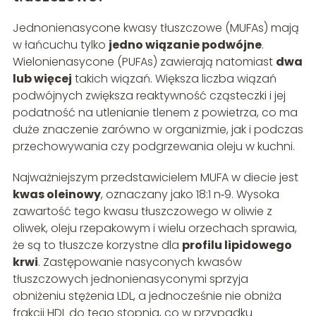
Jednonienasycone kwasy tłuszczowe (MUFAs) mają
w łańcuchu tylko
jedno wiązanie podwójne
.
Wielonienasycone (PUFAs) zawierają natomiast
dwa
lub więcej
takich wiązań. Większa liczba wiązań
podwójnych zwiększa reaktywność cząsteczki i jej
podatność na utlenianie tlenem z powietrza, co ma
duże znaczenie zarówno w organizmie, jak i podczas
przechowywania czy podgrzewania oleju w kuchni.
Najważniejszym przedstawicielem MUFA w diecie jest
kwas oleinowy
, oznaczany jako 18:1 n‑9. Wysoka
zawartość tego kwasu tłuszczowego w oliwie z
oliwek, oleju rzepakowym i wielu orzechach sprawia,
że są to tłuszcze korzystne dla
profilu lipidowego
krwi
. Zastępowanie nasyconych kwasów
tłuszczowych jednonienasyconymi sprzyja
obniżeniu stężenia LDL, a jednocześnie nie obniża
frakcji HDL do tego stopnia, co w przypadku