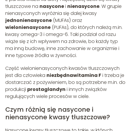
tłuszczowe na
nasycone
i
nienasycone
. W grupie
nienasyconych wyróżnia się dalej kwasy
jednonienasycone
(MUFAs) oraz
wielonienasycone
(PUFAs), do których należą m.in.
kwasy omega-3 i omega-6. Taki podział od razu
wiąże się z ich wpływem na zdrowie, bo każdy typ
ma inną budowę, inne zachowanie w organizmie i
inne typowe źródła w żywności.
Część wielonienasyconych kwasów tłuszczowych
jest dla człowieka
niezbędnawitamina F
i trzeba je
dostarczać z pożywieniem, bo są potrzebne m.in. do
produkcji
prostaglandyn
i innych związków
regulujących wiele procesów w ciele.
Czym różnią się nasycone i
nienasycone kwasy tłuszczowe?
Nasycone kwasy tłuszczowe to takie, w których