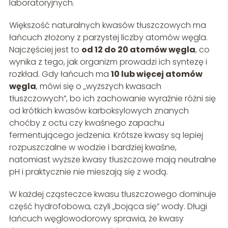
laboratoryjnych.
Większość naturalnych kwasów tłuszczowych ma
łańcuch złożony z parzystej liczby atomów węgla.
Najczęściej jest to
od 12 do 20 atomów węgla
, co
wynika z tego, jak organizm prowadzi ich syntezę i
rozkład. Gdy łańcuch ma
10 lub więcej atomów
węgla
, mówi się o „wyższych kwasach
tłuszczowych”, bo ich zachowanie wyraźnie różni się
od krótkich kwasów karboksylowych znanych
choćby z octu czy kwaśnego zapachu
fermentującego jedzenia. Krótsze kwasy są lepiej
rozpuszczalne w wodzie i bardziej kwaśne,
natomiast wyższe kwasy tłuszczowe mają neutralne
pH i praktycznie nie mieszają się z wodą.
W każdej cząsteczce kwasu tłuszczowego dominuje
część hydrofobowa, czyli „bojąca się” wody. Długi
łańcuch węglowodorowy sprawia, że kwasy