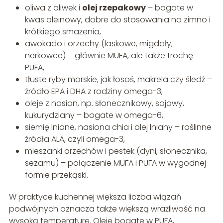
oliwa z oliwek i
olej rzepakowy
– bogate w
kwas oleinowy, dobre do stosowania na zimno i
krótkiego smażenia,
awokado i orzechy (laskowe, migdały,
nerkowce) – głównie MUFA, ale także trochę
PUFA,
tłuste ryby morskie, jak łosoś, makrela czy śledź –
źródło EPA i DHA z rodziny omega-3,
oleje z nasion, np. słonecznikowy, sojowy,
kukurydziany – bogate w omega-6,
siemię lniane, nasiona chia i olej lniany – roślinne
źródła ALA, czyli omega-3,
mieszanki orzechów i pestek (dyni, słonecznika,
sezamu) – połączenie MUFA i PUFA w wygodnej
formie przekąski.
W praktyce kuchennej większa liczba wiązań
podwójnych oznacza także większą wrażliwość na
wysoką temperaturę. Oleje bogate w PUFA,