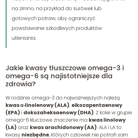
na zimno, na przykład do surówek lub
gotowych potraw, aby ograniczyć
powstawanie szkodliwych produktów
utleniania.
Jakie kwasy tłuszczowe omega-3 i
omega-6 są najistotniejsze dla
zdrowia?
W rodzinie omega-3 do najważniejszych należą
kwas α‑linolenowy (ALA)
,
eikozapentaenowy
(EPA)
i
dokozaheksaenowy (DHA)
. Z kolei w grupie
omega-6 kluczowe znaczenie ma
kwas linolowy
(LA)
oraz
kwas arachidonowy (AA)
. ALA i LA to
kwasy
niezbędne
, których człowiek nie potrafi sam