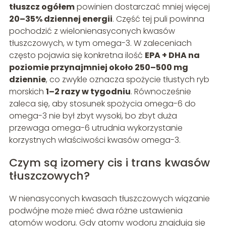
tłuszcz ogółem
powinien dostarczać mniej więcej
20–35% dziennej energii
. Część tej puli powinna
pochodzić z wielonienasyconych kwasów
tłuszczowych, w tym omega-3. W zaleceniach
często pojawia się konkretna ilość
EPA + DHA na
poziomie przynajmniej około 250–500 mg
dziennie
, co zwykle oznacza spożycie tłustych ryb
morskich
1–2 razy w tygodniu
. Równocześnie
zaleca się, aby stosunek spożycia omega-6 do
omega-3 nie był zbyt wysoki, bo zbyt duża
przewaga omega-6 utrudnia wykorzystanie
korzystnych właściwości kwasów omega-3.
Czym są izomery cis i trans kwasów
tłuszczowych?
W nienasyconych kwasach tłuszczowych wiązanie
podwójne może mieć dwa różne ustawienia
atomów wodoru. Gdy atomy wodoru znajdują się