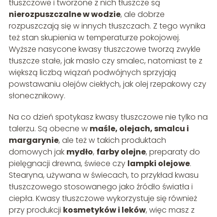
tłuszczowe i tworzone z nich tłuszcze są
nierozpuszczalne w wodzie
, ale dobrze
rozpuszczają się w innych tłuszczach. Z tego wynika
też stan skupienia w temperaturze pokojowej.
Wyższe nasycone kwasy tłuszczowe tworzą zwykle
tłuszcze stałe, jak masło czy smalec, natomiast te z
większą liczbą wiązań podwójnych sprzyjają
powstawaniu olejów ciekłych, jak olej rzepakowy czy
słonecznikowy.
Na co dzień spotykasz kwasy tłuszczowe nie tylko na
talerzu. Są obecne w
maśle, olejach, smalcu i
margarynie
, ale też w takich produktach
domowych jak
mydło
,
farby olejne
, preparaty do
pielęgnacji drewna, świece czy
lampki olejowe
.
Stearyna, używana w świecach, to przykład kwasu
tłuszczowego stosowanego jako źródło światła i
ciepła. Kwasy tłuszczowe wykorzystuje się również
przy produkcji
kosmetyków i leków
, więc masz z