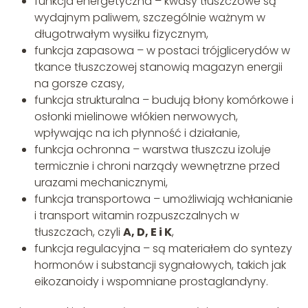
funkcja energetyczna – kwasy tłuszczowe są
wydajnym paliwem, szczególnie ważnym w
długotrwałym wysiłku fizycznym,
funkcja zapasowa – w postaci trójglicerydów w
tkance tłuszczowej stanowią magazyn energii
na gorsze czasy,
funkcja strukturalna – budują błony komórkowe i
osłonki mielinowe włókien nerwowych,
wpływając na ich płynność i działanie,
funkcja ochronna – warstwa tłuszczu izoluje
termicznie i chroni narządy wewnętrzne przed
urazami mechanicznymi,
funkcja transportowa – umożliwiają wchłanianie
i transport witamin rozpuszczalnych w
tłuszczach, czyli
A, D, E i K
,
funkcja regulacyjna – są materiałem do syntezy
hormonów i substancji sygnałowych, takich jak
eikozanoidy i wspomniane prostaglandyny.