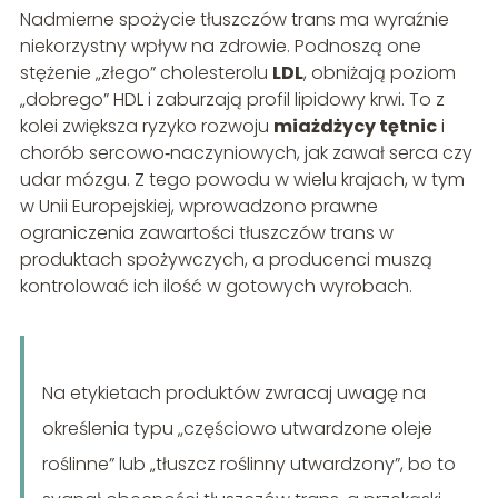
Nadmierne spożycie tłuszczów trans ma wyraźnie
niekorzystny wpływ na zdrowie. Podnoszą one
stężenie „złego” cholesterolu
LDL
, obniżają poziom
„dobrego” HDL i zaburzają profil lipidowy krwi. To z
kolei zwiększa ryzyko rozwoju
miażdżycy tętnic
i
chorób sercowo‑naczyniowych, jak zawał serca czy
udar mózgu. Z tego powodu w wielu krajach, w tym
w Unii Europejskiej, wprowadzono prawne
ograniczenia zawartości tłuszczów trans w
produktach spożywczych, a producenci muszą
kontrolować ich ilość w gotowych wyrobach.
Na etykietach produktów zwracaj uwagę na
określenia typu „częściowo utwardzone oleje
roślinne” lub „tłuszcz roślinny utwardzony”, bo to