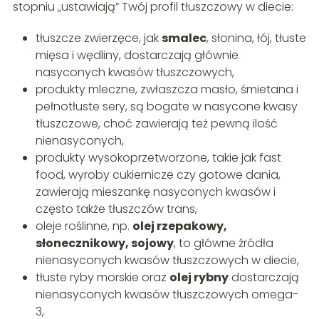
stopniu „ustawiają” Twój profil tłuszczowy w diecie:
tłuszcze zwierzęce, jak
smalec
, słonina, łój, tłuste
mięsa i wędliny, dostarczają głównie
nasyconych kwasów tłuszczowych,
produkty mleczne, zwłaszcza masło, śmietana i
pełnotłuste sery, są bogate w nasycone kwasy
tłuszczowe, choć zawierają też pewną ilość
nienasyconych,
produkty wysokoprzetworzone, takie jak fast
food, wyroby cukiernicze czy gotowe dania,
zawierają mieszankę nasyconych kwasów i
często także tłuszczów trans,
oleje roślinne, np.
olej rzepakowy,
słonecznikowy, sojowy
, to główne źródła
nienasyconych kwasów tłuszczowych w diecie,
tłuste ryby morskie oraz
olej rybny
dostarczają
nienasyconych kwasów tłuszczowych omega-
3,